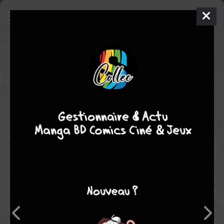
Goldorak
BD
2021
Brice COSSU
Denis BAJRAM
1
tome
COMPLÈTE
science fiction
adaptation
La guerre entre les forces de Véga et Goldorak est un lointain
souvenir. Actarus et sa sœur sont repartis sur Euphor tandis
qu’Alcor et Vénusia tentent de mener une vie normale. Jusqu’au
jour où, issu des confins de l’espace, surgit le plus puissant des
golgoths de la division ruine : Hydragon. Face à lui, les armées
terriennes sont balayées et les exigences de la dernière division de
Véga sidèrent la planète ; sous peine d’annihilation totale, tous les
habitants du Japon ont sept jours pour quitter leur pays et laisser
les forces de Véga coloniser l’archipel. Face à cet ultimatum
impossible, il ne reste qu’un dernier espoir, le plus grand des