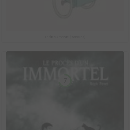
La fin du monde (Stanislas)
7