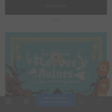
Le Spa
6
Inscris-toi pour 
entrer ta collection !
Collec
Shop. list
Planning
Animes
Découvrir
Envies