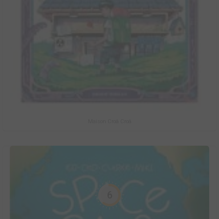
Maison Croâ Croâ
6