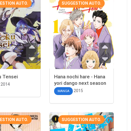
ESTION AUTO.
SUGGESTION AUTO.
 Tensei
Hana nochi hare - Hana
yori dango next season
2014
2015
MANGA
ESTION AUTO.
SUGGESTION AUTO.