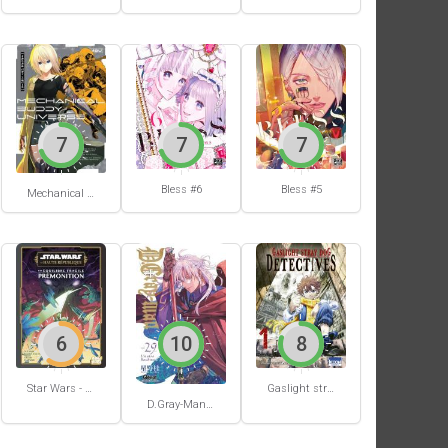
7
7
7
Bless #6
Bless #5
Mechanical Buddy Universe #0
6
10
8
Star Wars - La Haute République - Un équilibre fragile
Gaslight stray dog detectives #1
D.Gray-Man #29