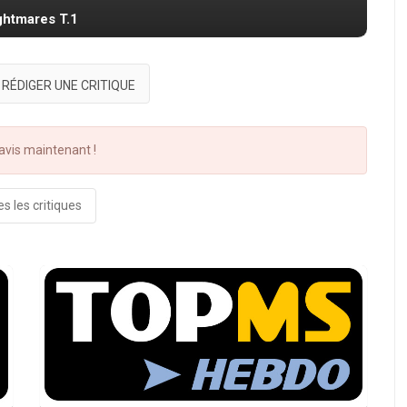
ightmares T.1
RÉDIGER UNE CRITIQUE
vis maintenant !
s les critiques