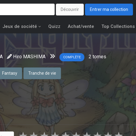
Découvrir
Entrer ma collection
Jeux de société
Quizz
Achat/vente
Top Collections
KA
Hiro MASHIMA
2
tomes
COMPLÈTE
Fantasy
Tranche de vie