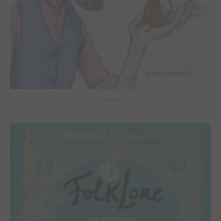
ScéléRats
7