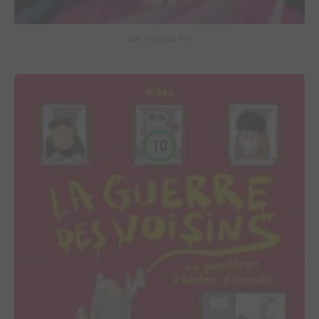
Lore Olympus #10
10