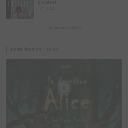
Encelade
2026
BD
Toutes ses oeuvres
DERNIÈRES CRITIQUES
8