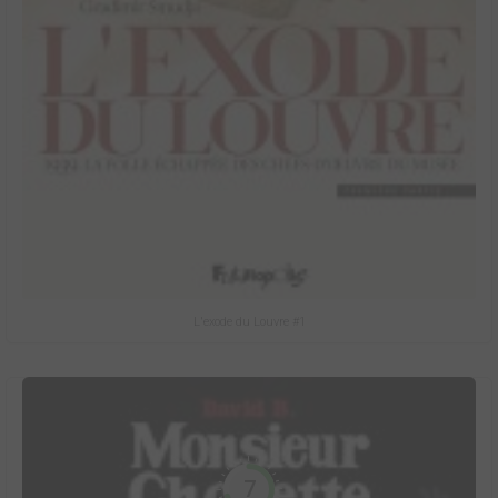
L'exode du Louvre #1
7