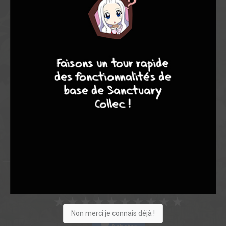
Note globale
Les experts
Membres
8
7
8
7
6,80
5,00
7,00
1
1
2
16
0
0
0
7465
Collection
Envie
Critique
★
★
★
★
★
★
★
★
★
★
Non merci je connais déjà !