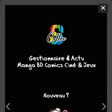
Arca
BD
2023
Joan URGELL
Romain BENASSAYA
1
tome
COMPLÈTE
science fiction
Éric Rives se réveille d’un long voyage en vaisseau spatial qui
devait le mener, lui et les autres passagers, jusqu’à la Griffe du Lion
– terre promise où ils espèrent trouver de meilleures conditions de
vie que sur l’orbite terrestre qui dépérit. Mais l’équipée réalise
rapidement qu’elle n’est pas arrivée à destination et que le voyage a
duré bien plus longtemps que les deux cents ans initialement
prévus… Avec l’aide de sa coéquipière Jia, Éric part explorer
l’extérieur du vaisseau. Ils découvrent alors qu’ils sont enfermés
dans un labyrinthe géant défiant toutes les lois de la physique…