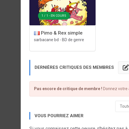
1 / 1 - EN COURS
Pimo & Rex simple
sarbacane bd
-
BD de genre
DERNIÈRES CRITIQUES DES MEMBRES
Pas encore de critique de membre !
Donnez votre a
Toute
VOUS POURRIEZ AIMER
Si vous connaissez cette oeuvre, n'hésitez pas à