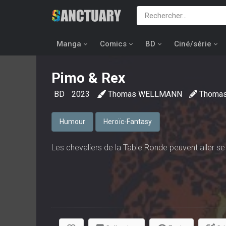
Manga
Comics
BD
Ciné/série
Pimo & Rex
BD
2023
Thomas WELLMANN
Thoma
Humour
Heroïc-Fantasy
Les chevaliers de la Table Ronde peuvent aller se r