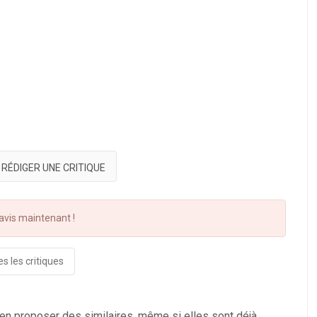
RÉDIGER UNE CRITIQUE
vis maintenant !
s les critiques
 en proposer des similaires, même si elles sont déjà