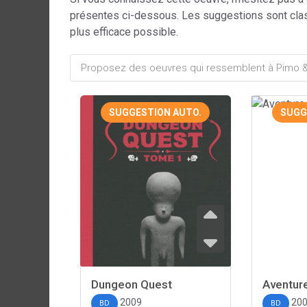
présentes ci-dessous. Les suggestions sont cla
plus efficace possible.
SUGGESTION AUTO.
SUGG
Dungeon Quest
Aventur
2009
20
BD
BD