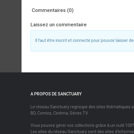
Commentaires (0)
Laissez un commentaire
Il faut être inscrit et connecté pour pouvoir laisser
A PROPOS DE SANCTUARY
Le réseau Sanctuary regroupe des sites thématiques 
BD, Comics, Cinéma, Séries TV.
Vous pouvez gérer vos collections grâce à un outil 100%
Les sites du réseau Sanctuary sont des sites d'informati