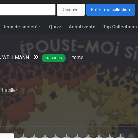
Découvrir
Entrer ma collection
Jeux de société
Quizz
Achat/vente
Top Collections
s WELLMANN
1
tome
EN COURS
habiller !