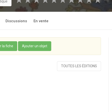
★
★
★
★
★
★
★
★
★
★
tique
Discussions
En vente
r la fiche
Ajouter un objet
TOUTES LES ÉDITIONS