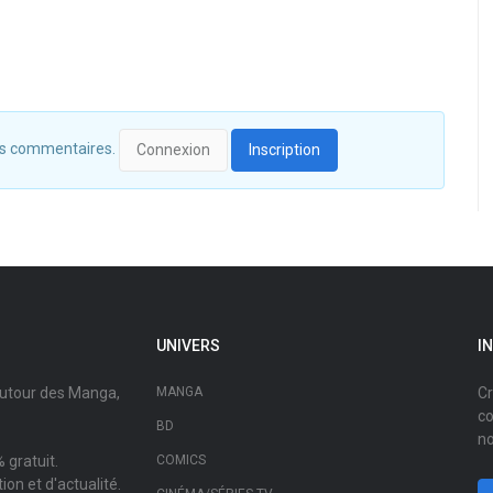
 des commentaires.
Connexion
Inscription
UNIVERS
I
autour des Manga,
MANGA
Cr
co
BD
no
 gratuit.
COMICS
on et d'actualité.