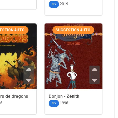
2019
BD
ESTION AUTO.
SUGGESTION AUTO.
rs de dragons
Donjon - Zénith
06
1998
BD