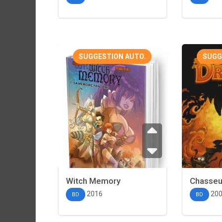
SUGGESTION AUTO.
SUGG
Witch Memory
Chasseu
2016
20
BD
BD