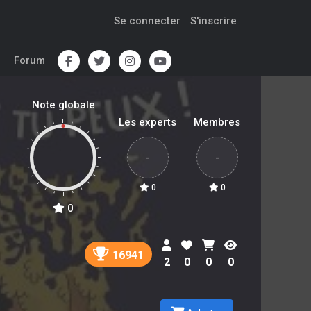
Se connecter
S'inscrire
Forum
Note globale
Les experts
Membres
-
-
0
0
0
16941
2
0
0
0