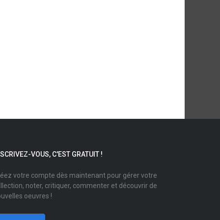
NSCRIVEZ-VOUS, C'EST GRATUIT !
éez votre compte dès maintenant pour gérer votre
llection, noter, critiquer, commenter et découvrir de
uvelles oeuvres !