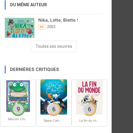
DU MÊME AUTEUR
Nika, Lotte, Blette !
2022
BD
Toutes ses oeuvres
DERNIÈRES CRITIQUES
9
6
6
Maison Croâ Croâ
Space Cats #1
La fin du monde (Stanislas)