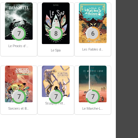
7
8
6
Le Procès d'un immortel
Les Fables du Roi des Aulnes
Le Spa
7
7
7
Sculpter l'éternité
Sorciers et Bourbiers #1
Le Marche-Lune