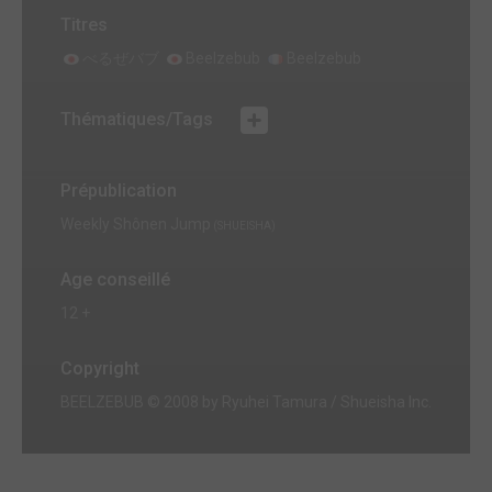
Titres
べるぜバブ
Beelzebub
Beelzebub
Thématiques/Tags
Prépublication
Weekly Shônen Jump
(SHUEISHA)
Age conseillé
12 +
Copyright
BEELZEBUB © 2008 by Ryuhei Tamura / Shueisha Inc.