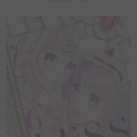
Mechanical Buddy Universe #0
7