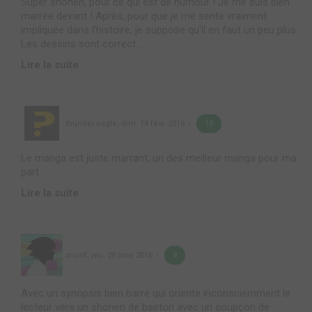
Super shônen, pour ce qui est de humour ! Je me suis bien
marrée devant ! Après, pour que je me sente vraiment
impliquée dans l'histoire, je suppose qu'il en faut un peu plus.
Les dessins sont correct...
Lire la suite
thunder.eagle
,
dim. 14 févr. 2016
10
Le manga est juste marrant, un des meilleur manga pour ma
part .
Lire la suite
znurlf
,
jeu. 28 janv. 2016
8
Avec un synopsis bien barré qui oriente inconsciemment le
lecteur vers un shonen de baston avec un soupçon de