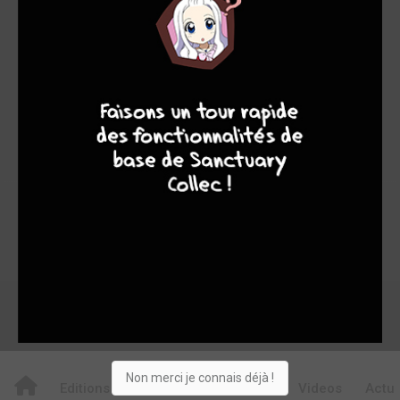
7,89
7,01
8,18
68
1094
1162
9
8
9
8
3873
0
322
107
87
Collection
Envie
Critique
★
★
★
★
★
★
★
★
★
★
Acheter
Non merci je connais déjà !
Editions
Chapitres
Critiques
Videos
Actu