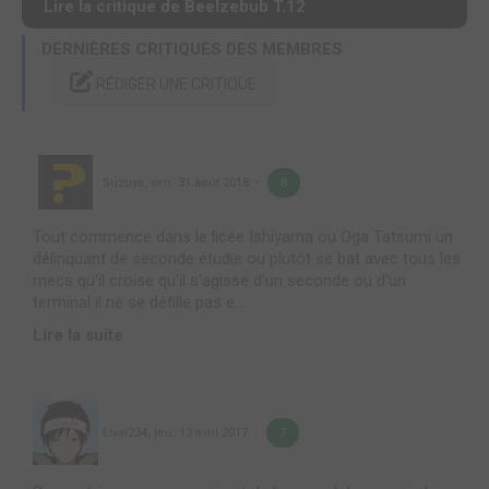
Lire la critique de Beelzebub T.12
DERNIÈRES CRITIQUES DES MEMBRES
RÉDIGER UNE CRITIQUE
Suzuya
,
ven. 31 août 2018
8
Tout commence dans le licée Ishiyama ou Oga Tatsumi un
délinquant de seconde étudie ou plutôt se bat avec tous les
mecs qu'il croise qu'il s'agisse d'un seconde ou d'un
terminal il ne se défille pas e...
Lire la suite
Livai234
,
jeu. 13 avril 2017
7