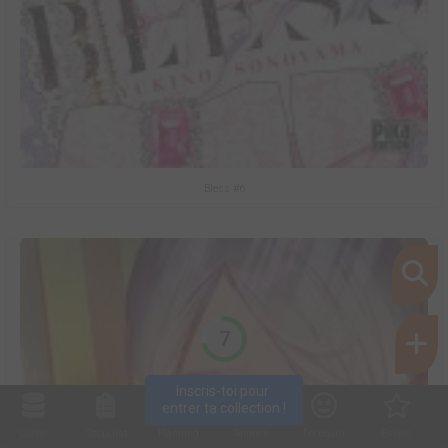
Bless #6
7
Inscris-toi pour 
entrer ta collection !
Collec
Shop. list
Planning
Animes
Découvrir
Envies