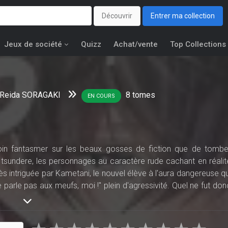
Découvrir
Entrer ma collection
Jeux de société
Quizz
Achat/vente
Top Collections
Reida SORAGAKI
8
tomes
EN COURS
oin fantasmer sur les beaux gosses de fiction que de tombe
 tsundere, les personnages au caractère rude cachant en réalit
rès intriguée par Kametani, le nouvel élève à l'aura dangereuse qu
 parle pas aux meufs, moi !" plein d'agressivité. Quel ne fut don
u'il veut simplement cacher à tout prix que parler aux filles le fai
 parfait exemple de personnage de fiction qu'elle adule ! Ains
icente à l'amour et un tsundere particulièrement extrême.