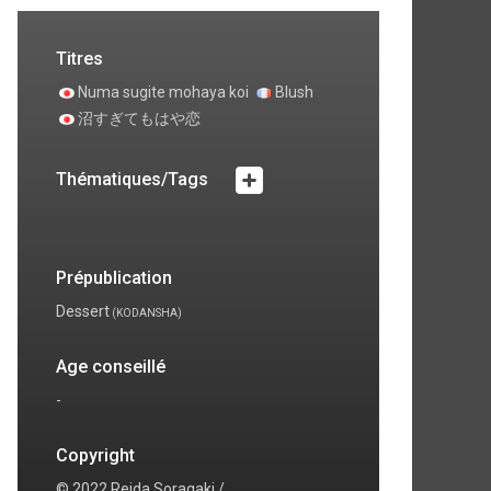
Titres
Numa sugite mohaya koi
Blush
沼すぎてもはや恋
Thématiques/Tags
Prépublication
Dessert
(KODANSHA)
Age conseillé
-
Copyright
© 2022 Reida Soragaki /