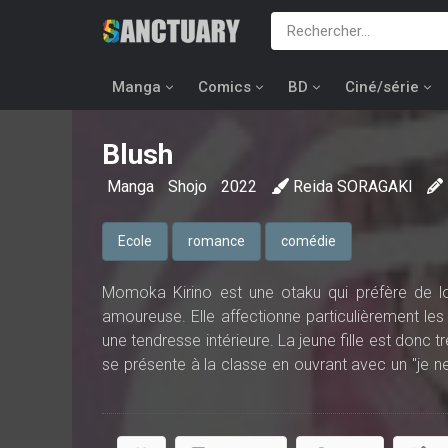
Manga
Comics
BD
Ciné/série
Blush
Manga
Shojo
2022
Reida SORAGAKI
Ecole
romance
comédie
Momoka Kirino est une otaku qui préfère de l
amoureuse. Elle affectionne particulièrement les
une tendresse intérieure. La jeune fille est donc t
se présente à la classe en ouvrant avec un "je ne
pas sa surprise lorsqu'elle découvre, par hasard, q
horriblement rougir. Kametani se révèle être le
débute une étonnante relation entre une otaku rét