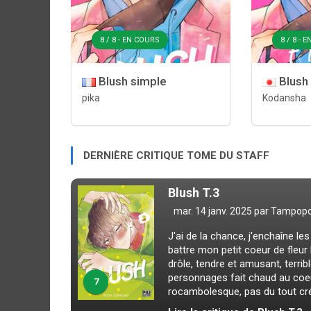
8 / 8 - EN COURS
8 / 8 - 
Blush simple
Blush
pika
Kodansha
DERNIÈRE CRITIQUE TOME DU STAFF
Blush T.3
mar. 14 janv. 2025 par
Tampop
J'ai de la chance, j'enchaîne le
battre mon petit coeur de fleur 
drôle, tendre et amusant, terri
personnages fait chaud au coeur
7
rocambolesque, pas du tout crédi