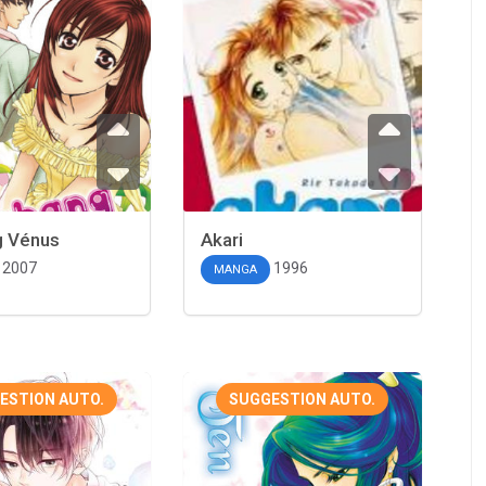
g Vénus
Akari
2007
1996
MANGA
ESTION AUTO.
SUGGESTION AUTO.