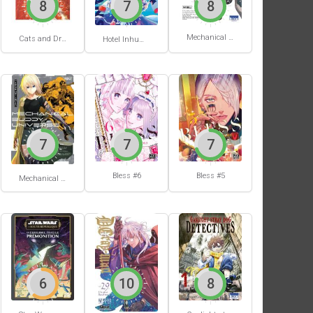
8
7
8
Mechanical Buddy Universe #1
Cats and Dragon #3
Hotel Inhumans #1
7
7
7
Bless #6
Bless #5
Mechanical Buddy Universe #0
6
10
8