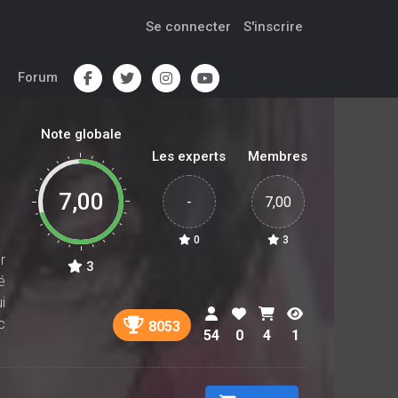
Se connecter
S'inscrire
Forum
Note globale
Les experts
Membres
7,00
-
7,00
0
3
r
3
é
i
c
8053
54
0
4
1
t
i