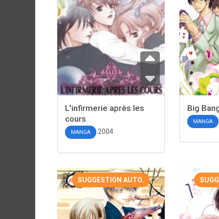
L'infirmerie après les
Big Ban
cours
MANGA
2004
MANGA
SUGGESTION AUTO.
SUGG