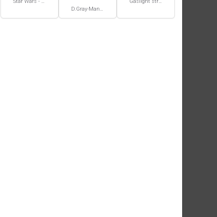
Star Wars - La Haute République - Un équilibre fragile
Gaslight stray dog detectives #1
D.Gray-Man #29