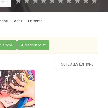
★
★
★
★
★
★
★
★
★
★
tique
deos
Actu
En vente
r la fiche
Ajouter un objet
TOUTES LES ÉDITIONS