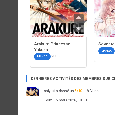
Arakure Princesse
Sevente
Yakuza
MANGA
2005
MANGA
DERNIÈRES ACTIVITÉS DES MEMBRES SUR 
saiyuki
a donné un
5/10
à
Blush
dim. 15 mars 2026, 18:50