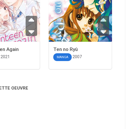
en Again
Ten no Ryû
2021
2007
MANGA
CETTE OEUVRE