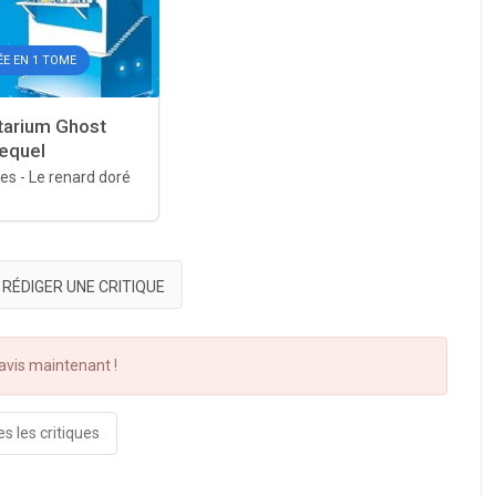
E EN 1 TOME
tarium Ghost
requel
res
-
Le renard doré
RÉDIGER UNE CRITIQUE
vis maintenant !
s les critiques