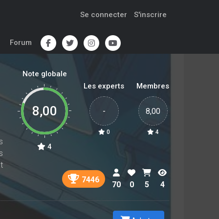
Se connecter
S'inscrire
Forum
Note globale
Les experts
Membres
8,00
-
8,00
0
4
s
4
s
t
7446
70
0
5
4