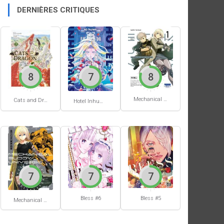
DERNIÈRES CRITIQUES
8
7
8
Mechanical Buddy Universe #1
Cats and Dragon #3
Hotel Inhumans #1
7
7
7
Bless #6
Bless #5
Mechanical Buddy Universe #0