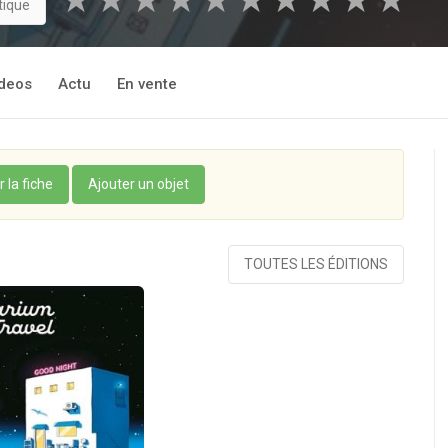
★
★
★
★
★
★
★
★
★
★
tique
deos
Actu
En vente
r la fiche
Ajouter un objet
TOUTES LES ÉDITIONS