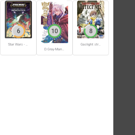
6
10
8
Star Wars - La Haute République - Un équilibre fragile
Gaslight stray dog detectives #1
D.Gray-Man #29