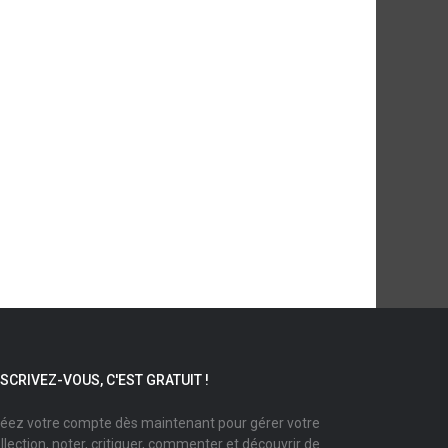
NSCRIVEZ-VOUS, C'EST GRATUIT !
éez votre compte dès maintenant pour gérer votre
llection, noter, critiquer, commenter et découvrir de