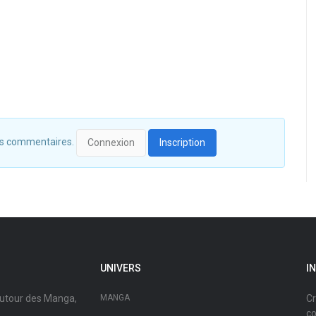
 des commentaires.
Connexion
Inscription
UNIVERS
I
autour des Manga,
MANGA
Cr
co