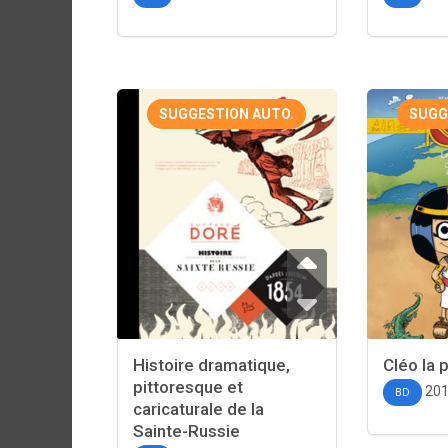
SUGGESTION AUTO.
SUGG
Histoire dramatique,
Cléo la 
pittoresque et
20
BD
caricaturale de la
Sainte-Russie