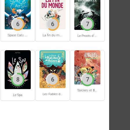
6
6
7
Space Cats #1
La fin du monde (Stanislas)
Le Procès d'un immortel
8
6
7
Sorciers et Bourbiers #1
Les Fables du Roi des Aulnes
Le Spa