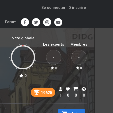
Se connecter
S'inscrire
Forum
Note globale
Les experts
Membres
-
-
0
0
0
19625
1
0
0
0