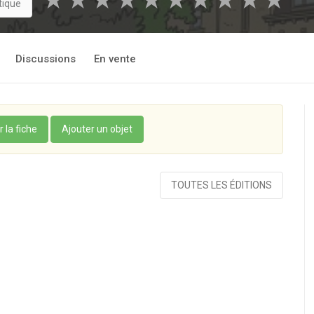
★
★
★
★
★
★
★
★
★
★
tique
Discussions
En vente
r la fiche
Ajouter un objet
TOUTES LES ÉDITIONS