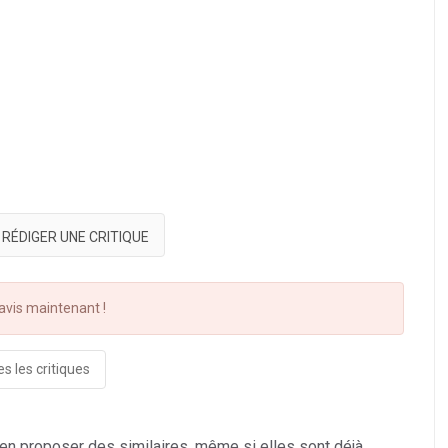
RÉDIGER UNE CRITIQUE
vis maintenant !
s les critiques
 en proposer des similaires, même si elles sont déjà