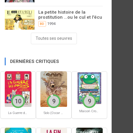
La petite histoire de la
prostitution ...ou le cul et l'écu
1994
BD
Toutes ses oeuvres
DERNIÈRES CRITIQUES
10
9
9
Maison Croâ Croâ
La Guerre des voisins
Solo (Oscar Martin) #1