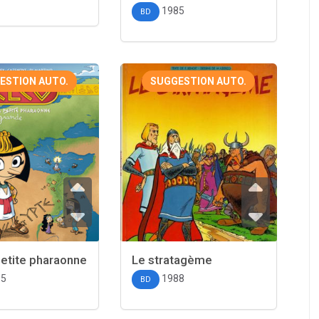
1985
BD
ESTION AUTO.
SUGGESTION AUTO.
petite pharaonne
Le stratagème
15
1988
BD