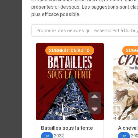
présentes ci-dessous. Les suggestions sont cla
plus efficace possible.
SUGGESTION AUTO.
SUGG
Batailles sous la tente
A cheval
2022
20
BD
BD