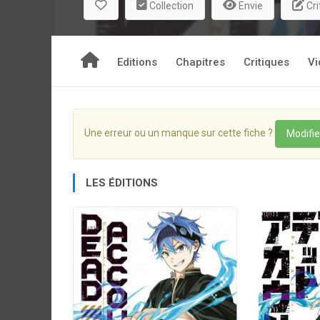
Collection
Envie
Cri
amateur de pâtisseries. Ses vidéos controversées
cadette malade. Tant qu'elle se porte bien, Sôji
tragédie frappe Akari et bouleverse à jamais le 
Editions
Chapitres
Critiques
Vi
Exorcisez les fantômes digitaux !
Une école, des médiums et des fantômes d'un g
Une erreur ou un manque sur cette fiche ?
Modifie
LES ÉDITIONS