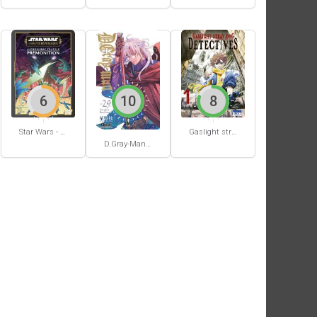
6
10
8
Star Wars - La Haute République - Un équilibre fragile
Gaslight stray dog detectives #1
D.Gray-Man #29