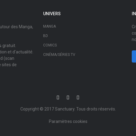
UNIVERS
I
autour des Manga,
MANGA
Cr
co
BD
no
 gratuit.
COMICS
on et d'actualité.
CINÉMA/SÉRIES TV
ad (scan
 sites de
Copyright © 2017
Sanctuary
. Tous droits réservés.
Paramètres cookies