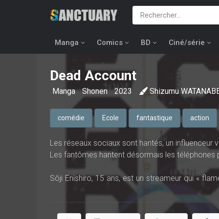
Manga
Comics
BD
Ciné/série
Dead Account
Manga
Shonen
2023
Shizumu WATANAB
comédie
Ecole
fantastique
action
Les réseaux sociaux sont hantés, un influenceur va
Les fantômes hantent désormais les téléphones porta
Sôji Enishiro, 15 ans, est un streameur qui « fla
beaucoup d'argent avec ses vidéos au contenu vi
Toutefois, l'adolescent le plus détesté au monde e