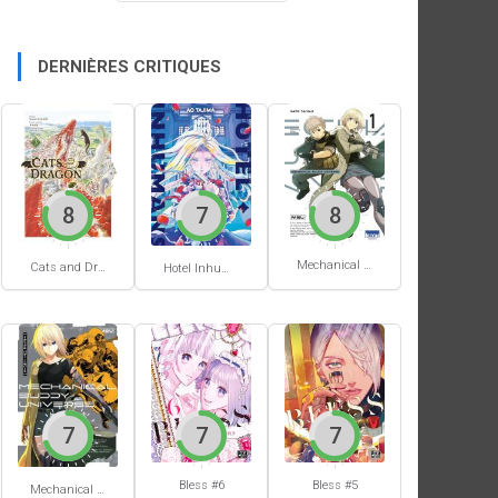
DERNIÈRES CRITIQUES
8
7
8
Mechanical Buddy Universe #1
Cats and Dragon #3
Hotel Inhumans #1
7
7
7
Bless #6
Bless #5
Mechanical Buddy Universe #0