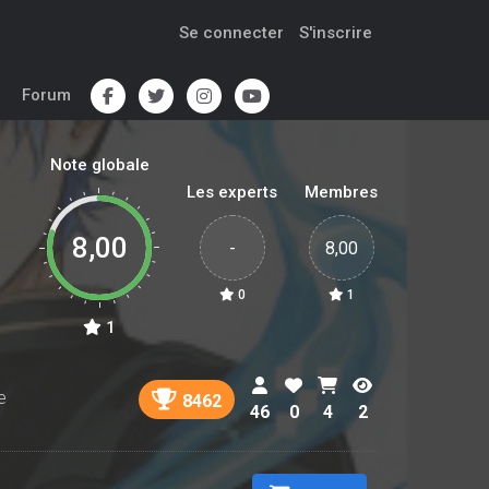
Se connecter
S'inscrire
Forum
Note globale
Les experts
Membres
8,00
-
8,00
0
1
1
e
8462
46
0
4
2
n