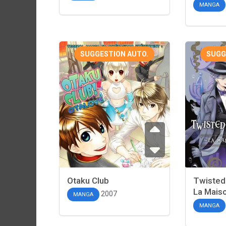
MANGA
SUGGESTION AUTO.
SUGG
Otaku Club
Twisted
La Maiso
2007
MANGA
MANGA