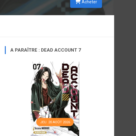
Acheter
a
a
A PARAÎTRE : DEAD ACCOUNT 7
JEU. 20 AOÛT 2026