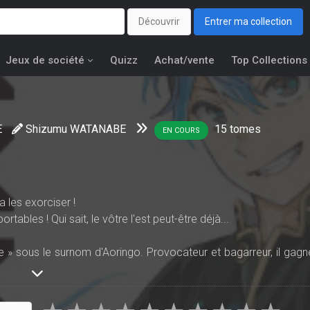
Découvrir
Entrer ma collection
Jeux de société
Quizz
Achat/vente
Top Collections
E
Shizumu WATANABE
15
tomes
EN COURS
 les exorciser !
bles ! Qui sait, le vôtre l'est peut-être déjà...
me » sous le surnom d'Aoringo. Provocateur et bagarreur, il gagn
olent.
st en réalité un grand frère dévoué à Akari, sa petite sœur, et u