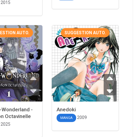
2015
ESTION AUTO.
SUGGESTION AUTO.
-Wonderland -
Anedoki
n Octavinelle
2009
MANGA
2025