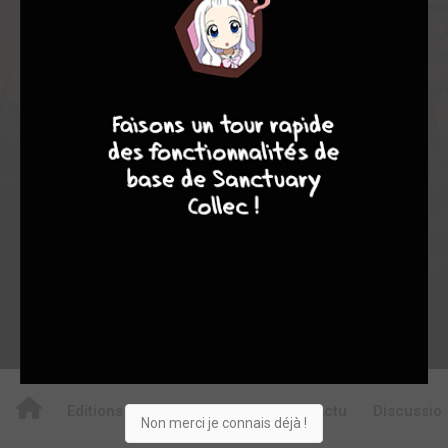
0
0
0
7
8
8
10
30
0
1
0
4939
Collection
Envie
Critique
★
★
★
★
★
★
★
★
★
★
Acheter
Editions
Critiques
Videos
Actu
Discussio
Non merci je connais déjà !