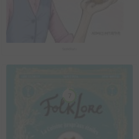
ScéléRats
7