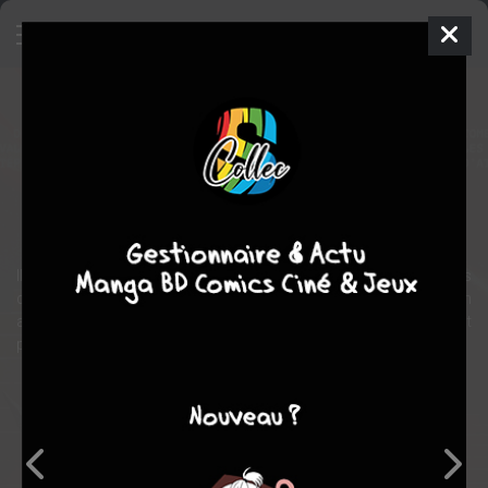
Tanis
BD
2025
Stéphane PERGER
Denis BAJRAM
2
tome
EN COURS
aventure
fantastique
Ils ont osé réveiller le roi Osiris dans son sommeil éternel, mais
défier les dieux ne reste jamais sans conséquence ! Tanis et son
ami Sepi arriveront-ils à faire face aux changements qu'ils ont
provoqués ?
Note globale
Les experts
Membres
-
-