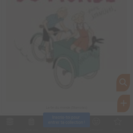
La fin du monde (Stanislas)
Inscris-toi pour 
entrer ta collection !
Collec
Shop. list
Planning
Animes
Découvrir
Envies