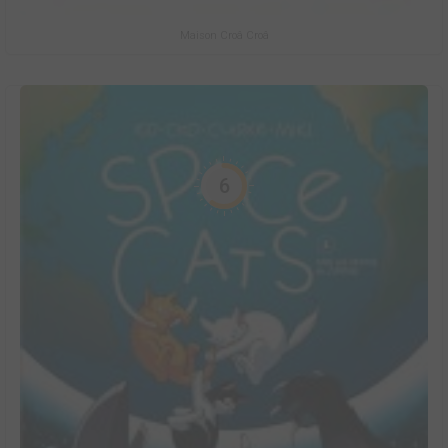
Maison Croâ Croâ
6