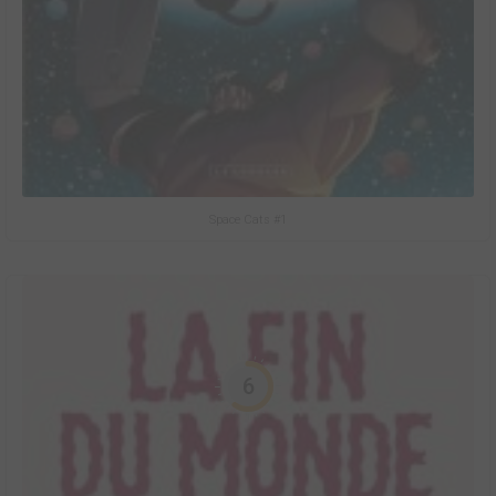
Space Cats #1
6