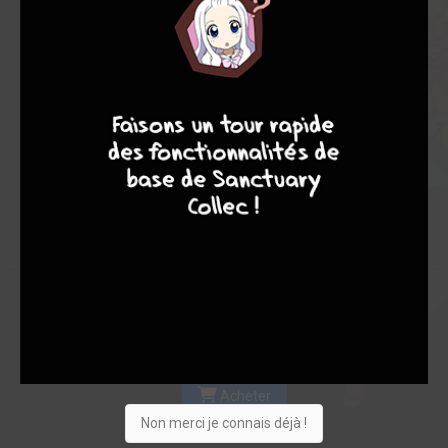
Les experts
Membres
7,67
8,00
7,63
8
7
9
8
1
8
9
189
0
8
5
747
Collection
Envie
Critique
★
★
★
★
★
★
★
★
★
★
Acheter
Non merci je connais déjà !