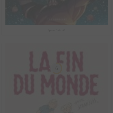
Space Cats #1
6