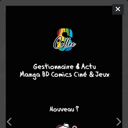
Olivier Rameau
BD
1974
DANY
GREG
12
EN COURS
tomes
aventure
fantastique
Dany (le dessinateur) et Greg (le scénariste) ont un beau jour
convenu que le mot " rêveur " était injustement bafoué par les gens
trop raisonnables qui, bien souvent, rendent le monde si ennuyeux.
Alors, Greg et Dany ont décidé de donner au rêve ses lettres de
noblesse. Ils l'ont concrétisé. Rêverose, le pays où tout est
possible, existe désormais. C'est là que vivent Olivier, Colombe, M.
Pertinent et tous les autres. Rejoignez-les...
Note globale