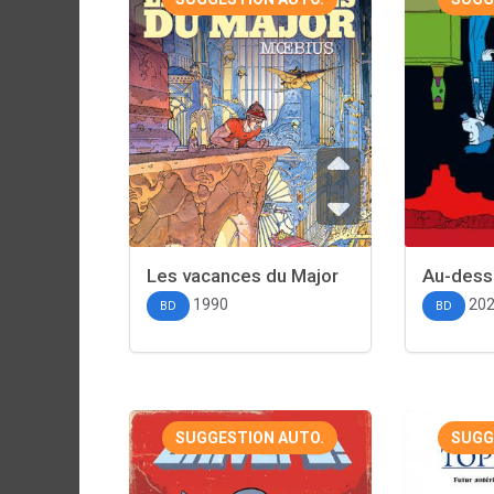
Les vacances du Major
Au-dess
1990
20
BD
BD
SUGGESTION AUTO.
SUGG