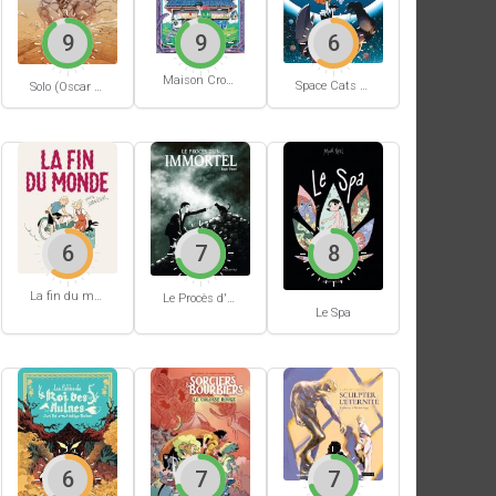
9
9
6
Maison Croâ Croâ
Space Cats #1
Solo (Oscar Martin) #1
6
7
8
La fin du monde (Stanislas)
Le Procès d'un immortel
Le Spa
6
7
7