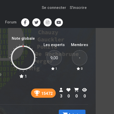
Se connecter
S'inscrire
Forum
Note globale
Les experts
Membres
9,00
-
1
0
e
1
15472
3
0
0
0