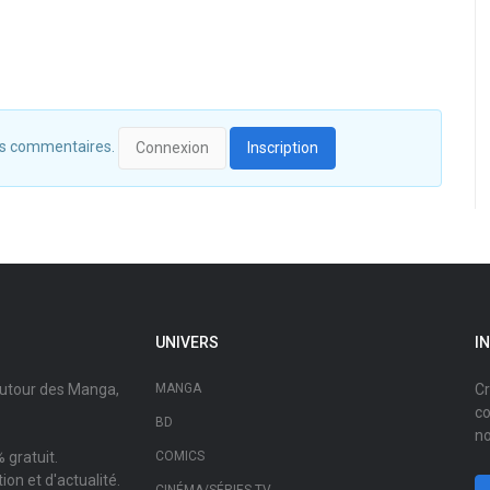
 des commentaires.
Connexion
Inscription
UNIVERS
I
autour des Manga,
MANGA
Cr
co
BD
no
 gratuit.
COMICS
on et d'actualité.