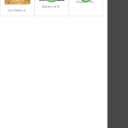
Sculpter l'éternité
Sorciers et Bourbiers #1
Les Fables du Roi des Aulnes