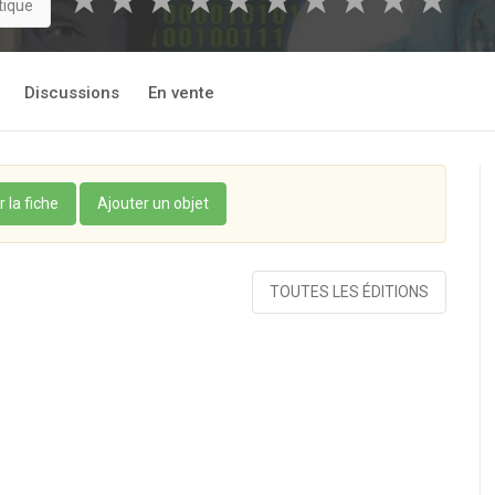
★
★
★
★
★
★
★
★
★
★
tique
Discussions
En vente
r la fiche
Ajouter un objet
TOUTES LES ÉDITIONS