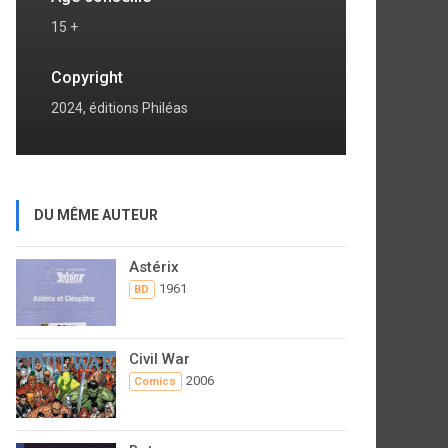
15 +
Copyright
2024, éditions Philéas
DU MÊME AUTEUR
Astérix
1961
BD
Civil War
2006
Comics