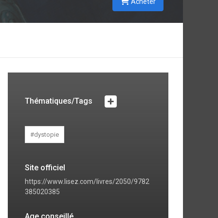
Acheter
Thématiques/Tags
#dystopie
Site officiel
https://www.lisez.com/livres/2050/9782
385020385
Age conseillé