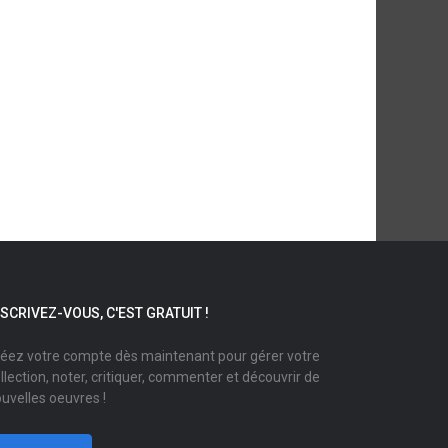
NSCRIVEZ-VOUS, C'EST GRATUIT !
éez votre compte dès maintenant pour gérer votre
llection, noter, critiquer, commenter et découvrir de
uvelles oeuvres !