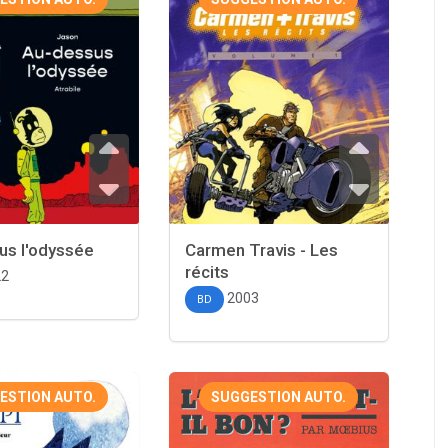
us l'odyssée
Carmen Travis - Les
récits
22
2003
BD
ESTION AUTO.
SUGGESTION AUTO.