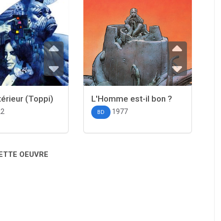
térieur (Toppi)
L'Homme est-il bon ?
22
1977
BD
CETTE OEUVRE