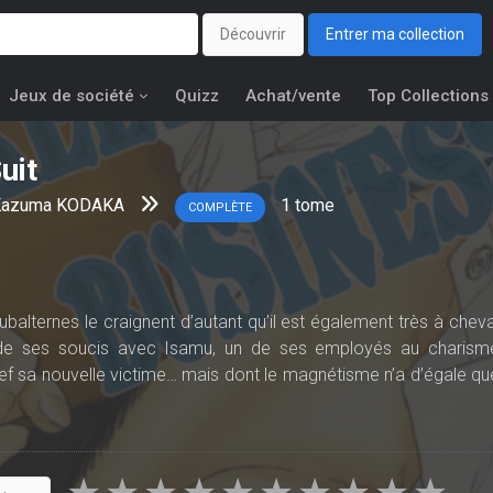
Découvrir
Entrer ma collection
Jeux de société
Quizz
Achat/vente
Top Collections
uit
Kazuma KODAKA
1
tome
COMPLÈTE
balternes le craignent d’autant qu’il est également très à cheva
t de ses soucis avec Isamu, un de ses employés au charism
chef sa nouvelle victime… mais dont le magnétisme n’a d’égale qu