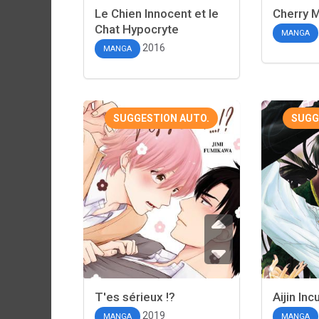
Le Chien Innocent et le
Cherry 
Chat Hypocryte
MANGA
2016
MANGA
SUGGESTION AUTO.
SUGG
T'es sérieux !?
Aijin In
2019
MANGA
MANGA