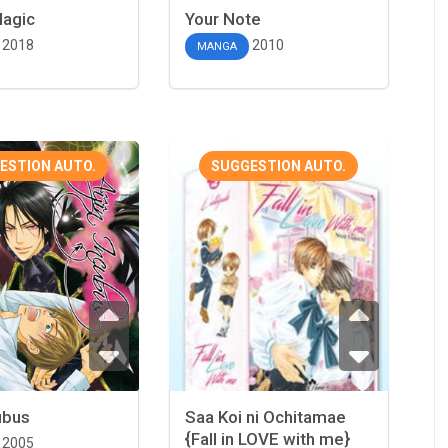
Magic
Your Note
2018
2010
MANGA
ESTION AUTO.
SUGGESTION AUTO.
cubus
Saa Koi ni Ochitamae
{Fall in LOVE with me}
2005