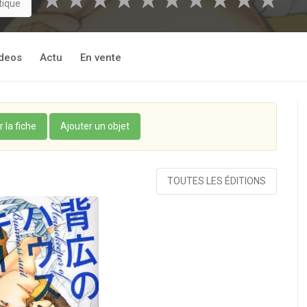
★
★
★
★
★
★
★
★
★
★
tique
deos
Actu
En vente
r la fiche
Ajouter un objet
TOUTES LES ÉDITIONS