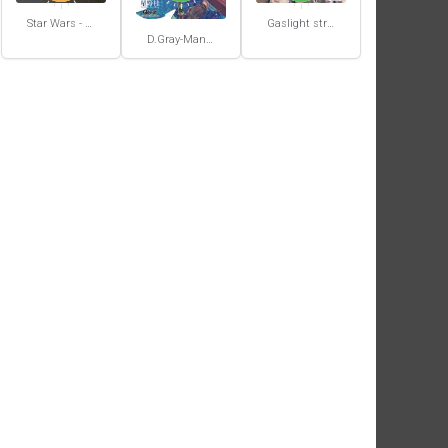
Star Wars - La Haute République - Un équilibre fragile
Gaslight stray dog detectives #1
D.Gray-Man #29