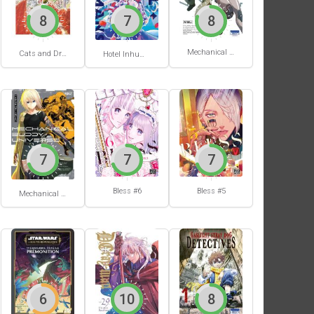
8
7
8
Mechanical Buddy Universe #1
Cats and Dragon #3
Hotel Inhumans #1
7
7
7
Bless #6
Bless #5
Mechanical Buddy Universe #0
6
10
8