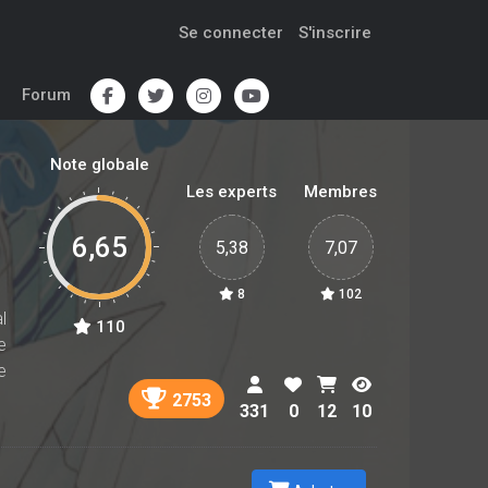
Se connecter
S'inscrire
Forum
Note globale
Les experts
Membres
6,65
5,38
7,07
8
102
l
110
e
e
2753
331
0
12
10