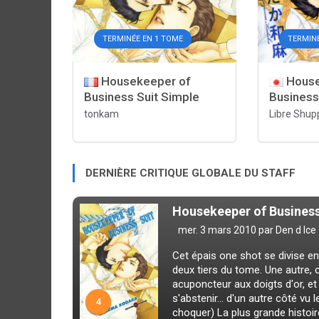
TERMINÉE EN 1 TOME
TERMINÉ
Housekeeper of
House
Business Suit Simple
Business
tonkam
Libre Shup
DERNIÈRE CRITIQUE GLOBALE DU STAFF
Housekeeper of Business
mer. 3 mars 2010 par
Den d Ice
Cet épais one shot se divise en
deux tiers du tome. Une autre,
acuponcteur aux doigts d'or, et
s'abstenir... d'un autre côté vu 
4
choquer) La plus grande histoire 