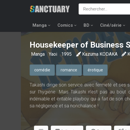
Manga
Comics
BD
Ciné/série
Housekeeper of Business S
Manga
Yaoi
1995
Kazuma KODAKA
comédie
romance
érotique
Takashi dirige son service avec fermeté et ses su
sur l’hygiène. Mais Takashi n’est pas au bou
indéniable et éritable playboy qui a fait de son 
sa négligence et sa nonchalance !