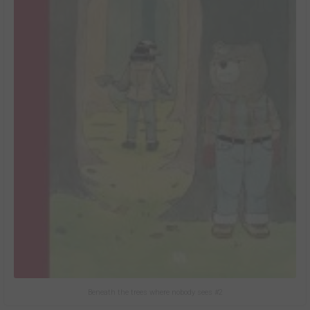
Beneath the trees where nobody sees #2