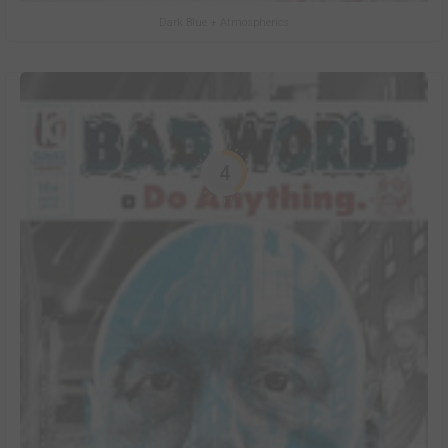
Dark Blue + Atmospherics
4