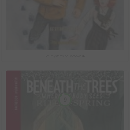
Les mystères de Hobtown #2
9