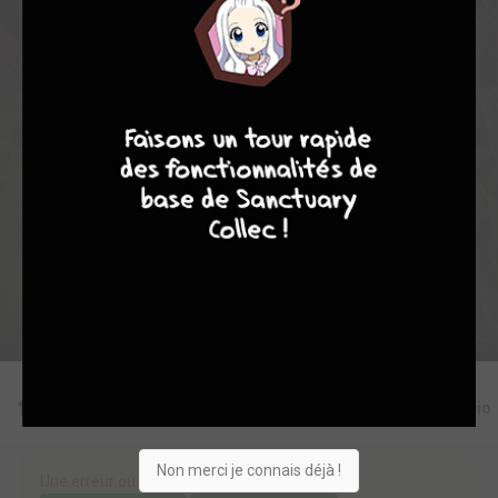
0
12
0
2
0
4348
9
8
9
8
Collection
Envie
Critique
★
★
★
★
★
★
★
★
★
★
Acheter
Editions
Critiques
Videos
Actu
Discussio
Non merci je connais déjà !
Une erreur ou un manque sur cette fiche ?