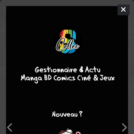
What if... ? Galactus
Comics
2025
Et si, pour succéder au Silver Surfer, Galactus avait choisi parmi
les héros de la Terre ? Qui aurait-il jugé digne de devenir son
nouveau héraut : un voleur au grand cœur, un titan à l’incroyable
force brute, une femme araignée hantée par ses regrets ou bien
une fougueuse fermière du Mississippi ?
Note globale
Les experts
Membres
-
-
0
0