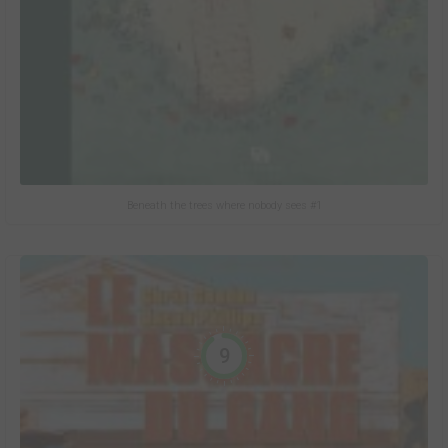
Beneath the trees where nobody sees #1
9