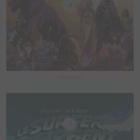
4
X-Men Extra #62
7