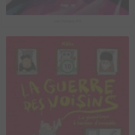
Lore Olympus #10
10