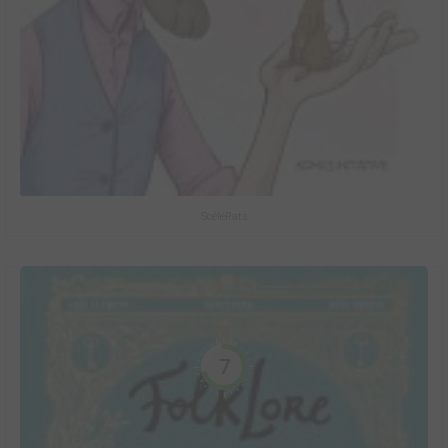
ScéléRats
7