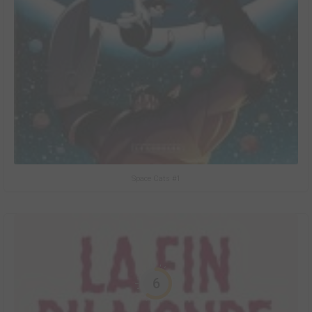
Space Cats #1
6