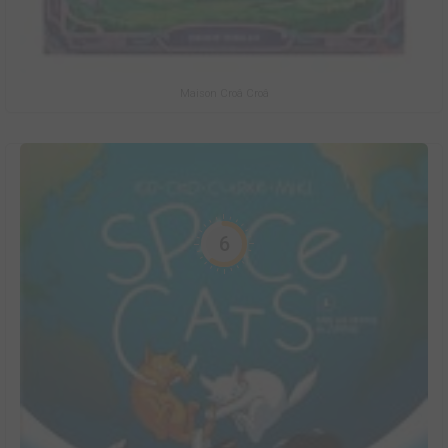
Maison Croâ Croâ
6