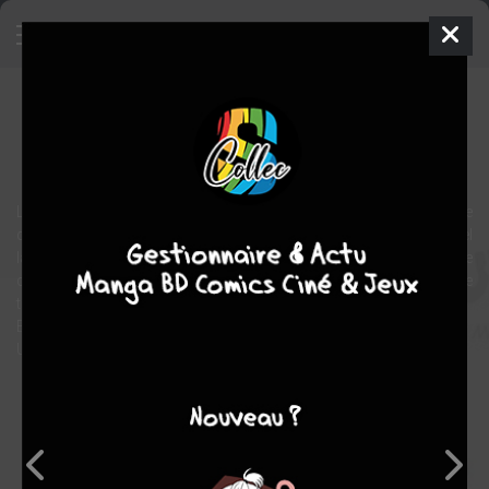
Rachel la petite souris
BD
2009
Katia EVEN
Katia EVEN
1
tome
EN COURS
La petite souris doit livrer une pièce : Antoine a perdu sa première
dent. Manque de chance, Il dort dans un lit superposé ! Mais Rachel
la petite souris n'a peur de rien ; elle troque son tailleur pour une
combinaison de cuir, étudie les plans de la maison, s'équipe de
tout l'attirail du «petit alpiniste», et part chercher la dent d'Antoine.
Et pourquoi prend-elle un cric ?
Un beau cadeau pour les enfants et pour les grands enfants !
Note globale
Les experts
Membres
-
-