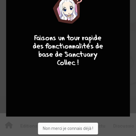
0
0
0
7
8
8
10
0
0
0
0
23698
Collection
Envie
Critique
★
★
★
★
★
★
★
★
★
★
Acheter
Editions
Critiques
Videos
Actu
Discussio
Non merci je connais déjà !