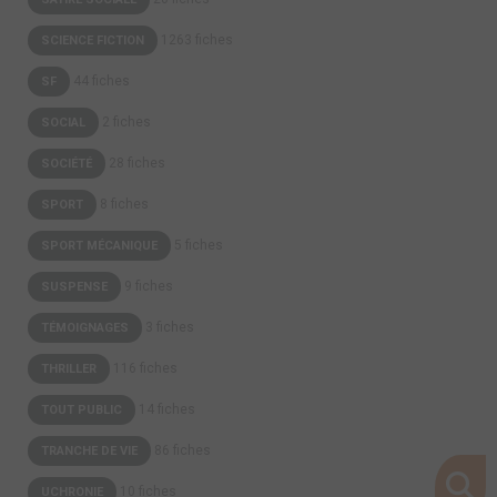
1263 fiches
SCIENCE FICTION
44 fiches
SF
2 fiches
SOCIAL
28 fiches
SOCIÉTÉ
8 fiches
SPORT
5 fiches
SPORT MÉCANIQUE
9 fiches
SUSPENSE
3 fiches
TÉMOIGNAGES
116 fiches
THRILLER
14 fiches
TOUT PUBLIC
86 fiches
TRANCHE DE VIE
10 fiches
UCHRONIE