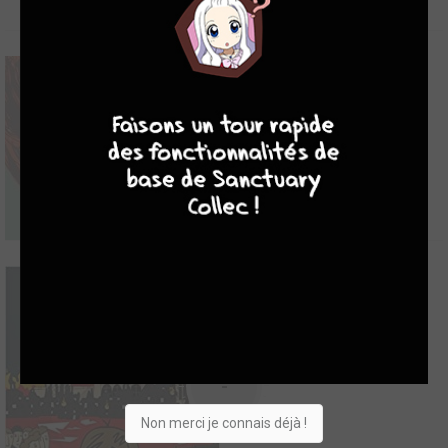
8
10
4
7
-
-
Non merci je connais déjà !