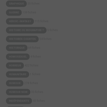
20 fiches
GRAPHIQUE
139 fiches
GUERRE
115 fiches
HEROÏC-FANTASY
5 fiches
HISTOIRE OU BIOGRAPHIE ?
54 fiches
HISTOIRES COURTES
69 fiches
HISTORIQUE
4 fiches
HOMOSEXUEL
422 fiches
HORREUR
1 fiches
HUMANITAIRE
278 fiches
HUMOUR
33 fiches
HUMOUR NOIR
45 fiches
INDÉPENDANTS