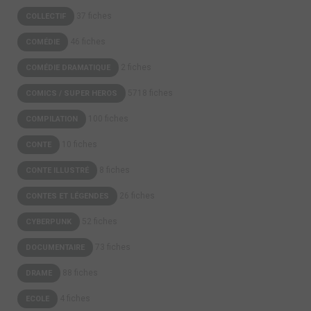
37 fiches
COLLECTIF
46 fiches
COMÉDIE
2 fiches
COMÉDIE DRAMATIQUE
5718 fiches
COMICS / SUPER HEROS
100 fiches
COMPILATION
10 fiches
CONTE
8 fiches
CONTE ILLUSTRÉ
26 fiches
CONTES ET LÉGENDES
52 fiches
CYBERPUNK
73 fiches
DOCUMENTAIRE
88 fiches
DRAME
4 fiches
ECOLE