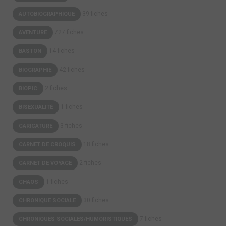
39 fiches
AUTOBIOGRAPHIQUE
727 fiches
AVENTURE
14 fiches
BASTON
42 fiches
BIOGRAPHIE
2 fiches
BIOPIC
1 fiches
BISEXUALITÉ
3 fiches
CARICATURE
18 fiches
CARNET DE CROQUIS
2 fiches
CARNET DE VOYAGE
1 fiches
CHAOS
30 fiches
CHRONIQUE SOCIALE
7 fiches
CHRONIQUES SOCIALES/HUMORISTIQUES