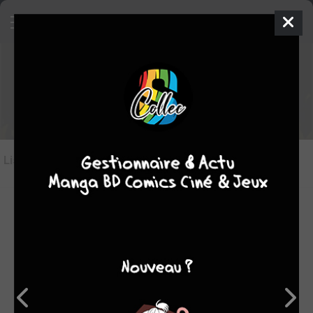
Les comics du genre Témoignages
Liste des oeuvres
(3)
Liste des genres
-