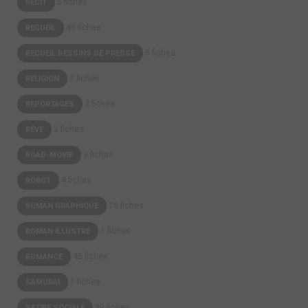
5 fiches
RÉCIT
43 fiches
RECUEIL
6 fiches
RECUEIL DESSINS DE PRESSE
7 fiches
RELIGION
3 fiches
REPORTAGES
2 fiches
RÊVE
3 fiches
ROAD-MOVIE
4 fiches
ROBOT
76 fiches
ROMAN GRAPHIQUE
1 fiches
ROMAN ILLUSTRÉ
45 fiches
ROMANCE
1 fiches
SAMURAI
20 fiches
SATIRE SOCIALE