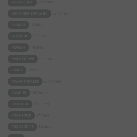
25 fiches
MYTHOLOGIE
59 fiches
OUVRAGES SUR LA BD
13 fiches
PARODIE
2 fiches
PASTICHE
1 fiches
PÉPLUM
4 fiches
PHILOSOPHIE
1 fiches
PIRATE
260 fiches
POLAR/THRILLER
180 fiches
POLICIER
31 fiches
POLITIQUE
3 fiches
PORT-FOLIO
4 fiches
PUBLICITAIRE