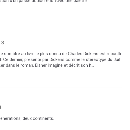
ation d’un passé douloureux. Avec une palette ...
3
e son titre au livre le plus connu de Charles Dickens est recueilli
tat. Ce dernier, présenté par Dickens comme le stéréotype du Juif
ser dans le roman. Eisner imagine et décrit son h...
0
générations, deux continents.