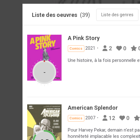
Liste des oeuvres
(39)
Liste des genres
A Pink Story
2
0
2021
Comics
Une histoire, à la fois personnelle 
-
American Splendor
12
0
2007
Comics
Pour Harvey Pekar, demain n'est pas
honnêteté implacable les complexit