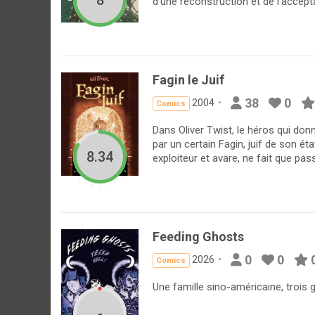
8
d’une reconstruction et de l’accept
Fagin le Juif
38
0
2004
Comics
Dans Oliver Twist, le héros qui donn
par un certain Fagin, juif de son é
8.34
exploiteur et avare, ne fait que pas
Feeding Ghosts
0
0
2026
Comics
Une famille sino-américaine, trois 
-