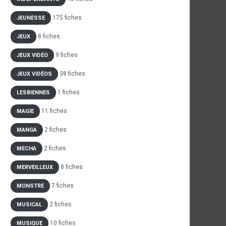
175 fiches
JEUNESSE
8 fiches
JEUX
9 fiches
JEUX VIDÉO
38 fiches
JEUX VIDÉOS
1 fiches
LESBIENNES
11 fiches
MAGIE
2 fiches
MANGA
2 fiches
MECHA
8 fiches
MERVEILLEUX
7 fiches
MONSTRE
2 fiches
MUSICAL
10 fiches
MUSIQUE