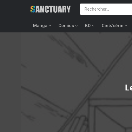
Manga
Comics
BD
Ciné/série
L