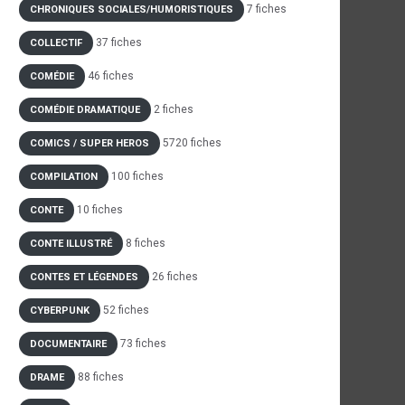
7 fiches
CHRONIQUES SOCIALES/HUMORISTIQUES
37 fiches
COLLECTIF
46 fiches
COMÉDIE
2 fiches
COMÉDIE DRAMATIQUE
5720 fiches
COMICS / SUPER HEROS
100 fiches
COMPILATION
10 fiches
CONTE
8 fiches
CONTE ILLUSTRÉ
26 fiches
CONTES ET LÉGENDES
52 fiches
CYBERPUNK
73 fiches
DOCUMENTAIRE
88 fiches
DRAME