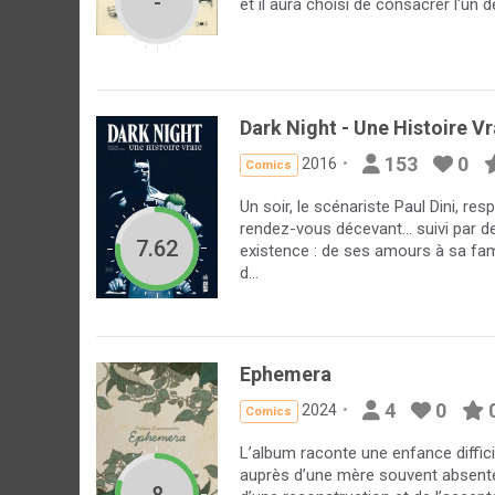
-
et il aura choisi de consacrer l'un d
Dark Night - Une Histoire Vr
153
0
2016
Comics
Un soir, le scénariste Paul Dini, 
rendez-vous décevant... suivi par 
7.62
existence : de ses amours à sa fam
d...
Ephemera
4
0
2024
Comics
L’album raconte une enfance difficile
auprès d’une mère souvent absente 