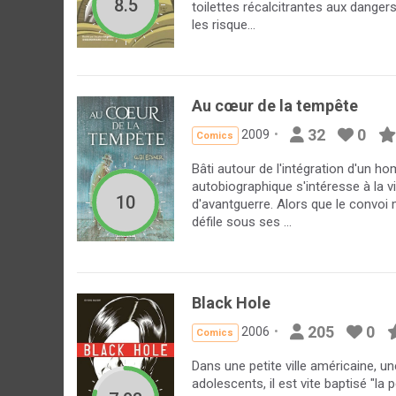
8.5
toilettes récalcitrantes aux danger
les risque...
Au cœur de la tempête
32
0
2009
Comics
Bâti autour de l'intégration d'un 
autobiographique s'intéresse à la v
10
d'avantguerre. Alors que le convoi m
défile sous ses ...
Black Hole
205
0
2006
Comics
Dans une petite ville américaine, u
adolescents, il est vite baptisé "l