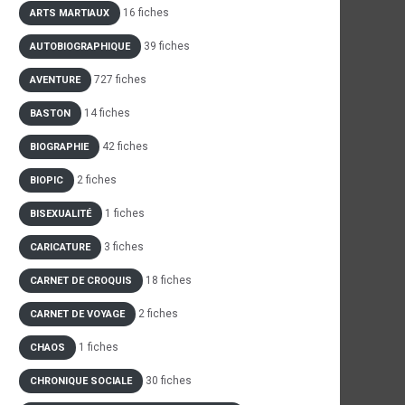
16 fiches
ARTS MARTIAUX
39 fiches
AUTOBIOGRAPHIQUE
727 fiches
AVENTURE
14 fiches
BASTON
42 fiches
BIOGRAPHIE
2 fiches
BIOPIC
1 fiches
BISEXUALITÉ
3 fiches
CARICATURE
18 fiches
CARNET DE CROQUIS
2 fiches
CARNET DE VOYAGE
1 fiches
CHAOS
30 fiches
CHRONIQUE SOCIALE