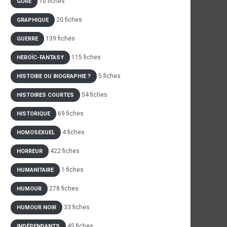
10 fiches
GORE
20 fiches
GRAPHIQUE
139 fiches
GUERRE
115 fiches
HEROÏC-FANTASY
5 fiches
HISTOIRE OU BIOGRAPHIE ?
54 fiches
HISTOIRES COURTES
69 fiches
HISTORIQUE
4 fiches
HOMOSEXUEL
422 fiches
HORREUR
1 fiches
HUMANITAIRE
278 fiches
HUMOUR
33 fiches
HUMOUR NOIR
45 fiches
INDÉPENDANTS