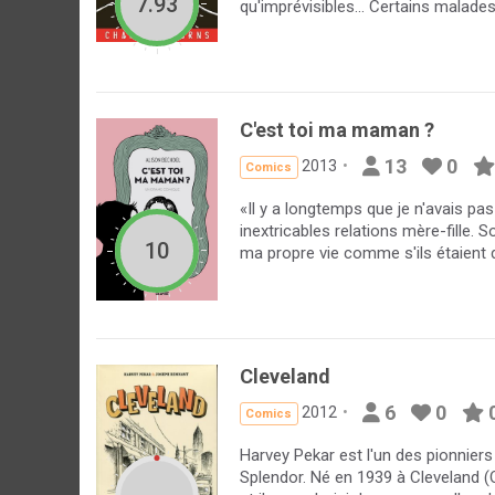
7.93
qu'imprévisibles... Certains malade
C'est toi ma maman ?
13
0
2013
Comics
«Il y a longtemps que je n'avais pas 
inextricables relations mère-fille. 
10
ma propre vie comme s'ils étaient
Cleveland
6
0
2012
Comics
Harvey Pekar est l'un des pionnier
Splendor. Né en 1939 à Cleveland (Ohi