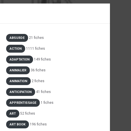
21 fiches
ABSURDE
1111 fiches
ACTION
149 fiches
ADAPTATION
36 fiches
ANIMALIER
2 fiches
ANIMATION
41 fiches
ANTICIPATION
1 fiches
APPRENTISSAGE
52 fiches
ART
196 fiches
ART BOOK