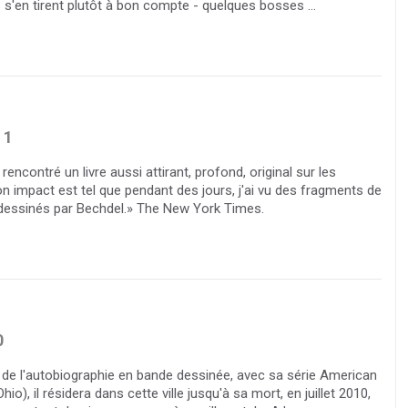
s s'en tirent plutôt à bon compte - quelques bosses ...
1
rencontré un livre aussi attirant, profond, original sur les
Son impact est tel que pendant des jours, j'ai vu des fragments de
 dessinés par Bechdel.» The New York Times.
0
s de l'autobiographie en bande dessinée, avec sa série American
o), il résidera dans cette ville jusqu'à sa mort, en juillet 2010,