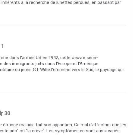
s inhérents à la recherche de lunettes perdues, en passant par
1
homme dans l'armée US en 1942, cette oeuvre semi-
ie des immigrants juifs dans l'Europe et l'Amérique
ilitaire du jeune G.I. Willie l'emmène vers le Sud, le paysage qui
30
ne étrange maladie fait son apparition. Ce mal n'affectant que les
a peste ado" ou "la crève". Les symptômes en sont aussi variés