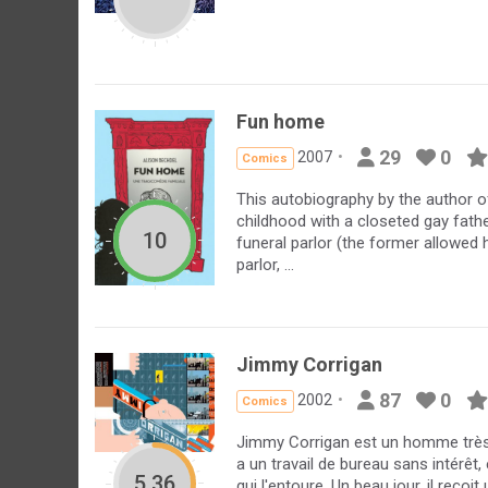
Fun home
29
0
2007
Comics
This autobiography by the author of
childhood with a closeted gay fathe
10
funeral parlor (the former allowed
parlor, ...
Jimmy Corrigan
87
0
2002
Comics
Jimmy Corrigan est un homme très 
a un travail de bureau sans intérêt,
5.36
qui l'entoure. Un beau jour, il reçoit