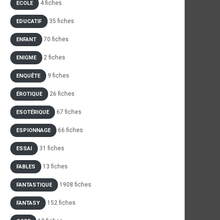
4 fiches
ECOLE
35 fiches
EDUCATIF
70 fiches
ENFANT
2 fiches
ENIGME
9 fiches
ENQUÊTE
26 fiches
ÉROTIQUE
67 fiches
ESOTÉRIQUE
66 fiches
ESPIONNAGE
31 fiches
ESSAI
13 fiches
FABLES
1908 fiches
FANTASTIQUE
152 fiches
FANTASY