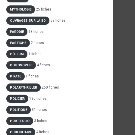
25 fiches
MYTHOLOGIE
59 fiches
OUVRAGES SUR LA BD
13 fiches
PARODIE
2 fiches
PASTICHE
1 fiches
PÉPLUM
4 fiches
PHILOSOPHIE
1 fiches
PIRATE
260 fiches
POLAR/THRILLER
180 fiches
POLICIER
31 fiches
POLITIQUE
3 fiches
PORT-FOLIO
4 fiches
PUBLICITAIRE