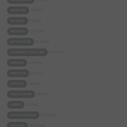
7 fiches
MONSTRE
2 fiches
MUSICAL
10 fiches
MUSIQUE
25 fiches
MYTHOLOGIE
59 fiches
OUVRAGES SUR LA BD
13 fiches
PARODIE
2 fiches
PASTICHE
1 fiches
PÉPLUM
4 fiches
PHILOSOPHIE
1 fiches
PIRATE
260 fiches
POLAR/THRILLER
180 fiches
POLICIER