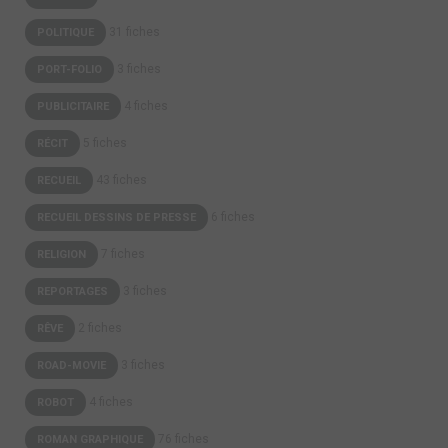
31 fiches
POLITIQUE
3 fiches
PORT-FOLIO
4 fiches
PUBLICITAIRE
5 fiches
RÉCIT
43 fiches
RECUEIL
6 fiches
RECUEIL DESSINS DE PRESSE
7 fiches
RELIGION
3 fiches
REPORTAGES
2 fiches
RÊVE
3 fiches
ROAD-MOVIE
4 fiches
ROBOT
76 fiches
ROMAN GRAPHIQUE