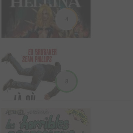
2015
1
0
0
Comics
4
Filles perdues
Fées en folie
2008
88
0
13
Comics
1977
4
0
0
Comics
Durant plus d'un siècle, Alice, Wendy et Dorothée nous ont
guidés à travers le Pays des merveilles, le Pays imaginaire ou les
8
contrées d'Oz de notre enfance. Depuis leurs voyages, ces trois
"filles perdues" ont grandi et sont prêtes à nous emmener, une
nouvelle fois, dans un autre monde, c...
Hellina