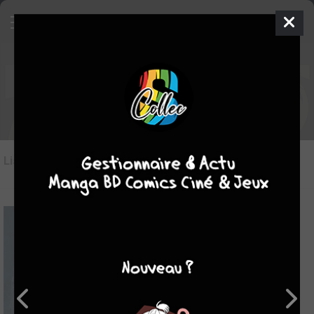
Les comics du genre érotique
Liste des oeuvres
(26)
Liste des genres
-