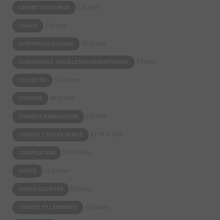
2 fiches
CARNET DE VOYAGE
1 fiches
CHAOS
30 fiches
CHRONIQUE SOCIALE
7 fiches
CHRONIQUES SOCIALES/HUMORISTIQUES
37 fiches
COLLECTIF
46 fiches
COMÉDIE
2 fiches
COMÉDIE DRAMATIQUE
5718 fiches
COMICS / SUPER HEROS
100 fiches
COMPILATION
10 fiches
CONTE
8 fiches
CONTE ILLUSTRÉ
26 fiches
CONTES ET LÉGENDES