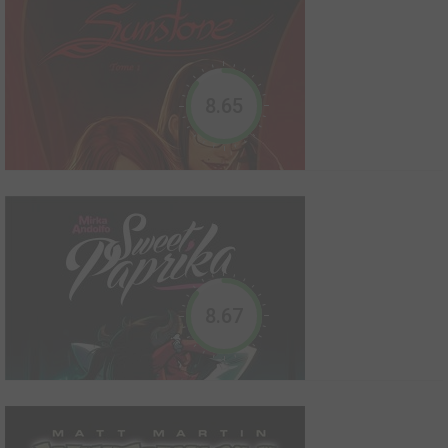
; la fascination obsessionnelle d’une femme...
2019
5
0
0
Comics
Un recueil de 4 histoires légères et érotiques par un maître du
8.65
pulp, dans la plus pure tradition du fumetti italien ! Un bellâtre se
voit proposer un défi par une femme qu'il convoite : s'il parvient à
reconstituer un puzzle la représentant, il gagnera ses faveurs
pour une nuit... À l'a...
Small favors : La BD pour les filles qui aiment les
filles
2012
6
0
1
Comics
8.67
Pas de doute, vous tenez entre les mains un roman graphique de
filles pour les filles, à la fois explicite et joyeux. Bisexuelle avouée,
la dessinatrice américaine Colleen Coover signe avec Small
Favors une BD libérée, empreinte de fantaisie et servie par une
somptueuse ligne claire.