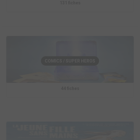
131 fiches
COMICS / SUPER HEROS
44 fiches