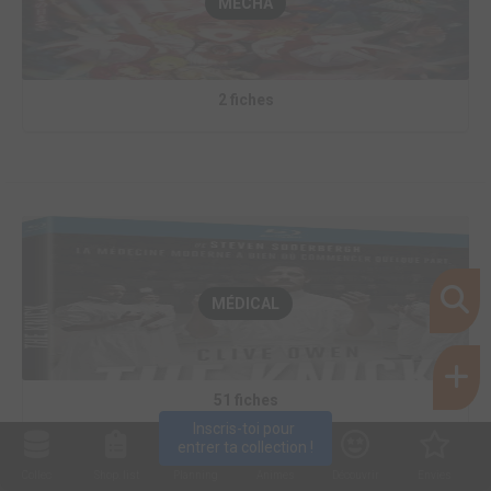
MECHA
2 fiches
MÉDICAL
51 fiches
Inscris-toi pour 
entrer ta collection !
Collec
Shop. list
Planning
Animes
Découvrir
Envies