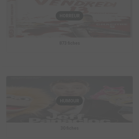
HORREUR
873 fiches
HUMOUR
30 fiches