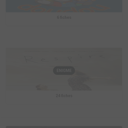
6 fiches
ENIGME
24 fiches