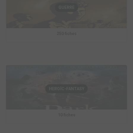
GUERRE
250 fiches
HEROÏC-FANTASY
10 fiches