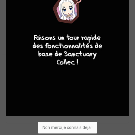
ABSURDE
4
7
8
7
11 fiches
ACTION
2175 fiches
Non merci je connais déjà !