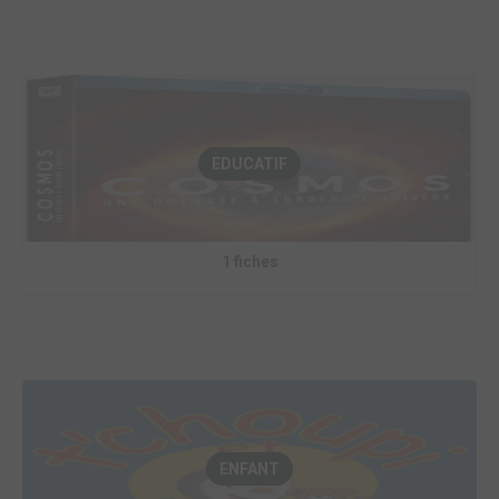
EDUCATIF
1 fiches
ENFANT