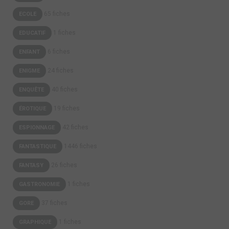
65 fiches
ECOLE
1 fiches
EDUCATIF
6 fiches
ENFANT
24 fiches
ENIGME
40 fiches
ENQUÊTE
19 fiches
ÉROTIQUE
42 fiches
ESPIONNAGE
1446 fiches
FANTASTIQUE
26 fiches
FANTASY
1 fiches
GASTRONOMIE
37 fiches
GORE
1 fiches
GRAPHIQUE