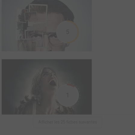
2014
0
0
0
Film
Le film se passe pendant la seconde guerre de Tchétchénie, en
5
1999. Il raconte, à échelle humaine, quatre destins que la guerre
va amener à se croiser. Après l’assassinat de ses parents dans
son village, un petit garçon fuit, rejoignant le flot des réfugiés. Il
rencontre Carol...
Tiens-toi droite
2013
0
0
0
Film
Louise, Sam, Lili. Trois femmes qui ne se connaissent pas mais
1
dont la volonté farouche d’évolution va les faire se rencontrer, se
rejoindre, se juxtaposer.C’est l’histoire de Louise qui quitte le
pressing de famille pour travailler dans une grande entreprise de
fabrication de poupée où...
Afficher les 25 fiches suivantes
Un illustre inconnu