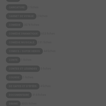
1 fiches
CARICATURE
2 fiches
CARNET DE VOYAGE
3078 fiches
COMÉDIE
653 fiches
COMÉDIE DRAMATIQUE
131 fiches
COMÉDIE MUSICALE
44 fiches
COMICS / SUPER HEROS
1 fiches
CONTE
5 fiches
CONTES ET LÉGENDES
1 fiches
COURSE
4 fiches
DE CAPES ET D'ÉPÉES
314 fiches
DOCUMENTAIRE
4005 fiches
DRAME