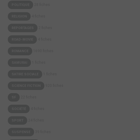
28 fiches
POLITIQUE
4 fiches
RELIGION
2 fiches
REPORTAGES
4 fiches
ROAD-MOVIE
1690 fiches
ROMANCE
1 fiches
SAMURAI
1 fiches
SATIRE SOCIALE
920 fiches
SCIENCE FICTION
22 fiches
SF
4 fiches
SOCIÉTÉ
24 fiches
SPORT
39 fiches
SUSPENSE