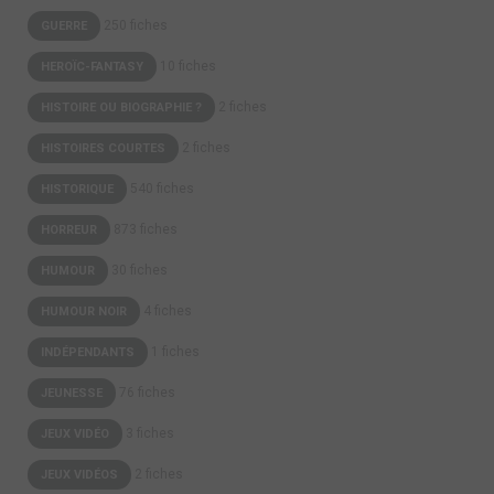
250 fiches
GUERRE
10 fiches
HEROÏC-FANTASY
2 fiches
HISTOIRE OU BIOGRAPHIE ?
2 fiches
HISTOIRES COURTES
540 fiches
HISTORIQUE
873 fiches
HORREUR
30 fiches
HUMOUR
4 fiches
HUMOUR NOIR
1 fiches
INDÉPENDANTS
76 fiches
JEUNESSE
3 fiches
JEUX VIDÉO
2 fiches
JEUX VIDÉOS