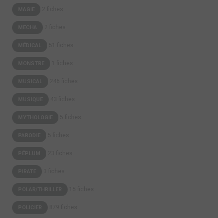
2 fiches
MAGIE
2 fiches
MECHA
51 fiches
MÉDICAL
1 fiches
MONSTRE
246 fiches
MUSICAL
43 fiches
MUSIQUE
5 fiches
MYTHOLOGIE
5 fiches
PARODIE
23 fiches
PÉPLUM
3 fiches
PIRATE
15 fiches
POLAR/THRILLER
879 fiches
POLICIER