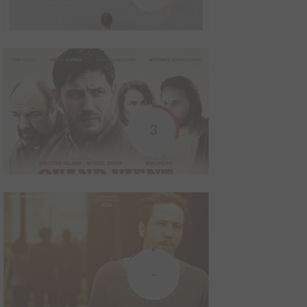
reste du monde.Son père, modeste artisan, ne peut se résoudre
à la faire interner dans un asil...
Night Call
2013
8
0
2
Film
Branché sur les fréquences radios de la police, Lou parcourt Los
3
Angeles la nuit à la recherche d’images choc qu’il vend à prix d’or
aux chaînes de TV locales. La course au spectaculaire n'aura
aucune limite...
Puzzle
2013
0
0
0
Film
Puzzle raconte trois histoires d’amour, de passion, et de trahison
-
qui se déroulent à New York, Paris et Rome. Michael, écrivain
lauréat du Prix Pulitzer, s’est enfermé dans la suite d’un hôtel
parisien pour achever son dernier roman. Il a récemment quitté