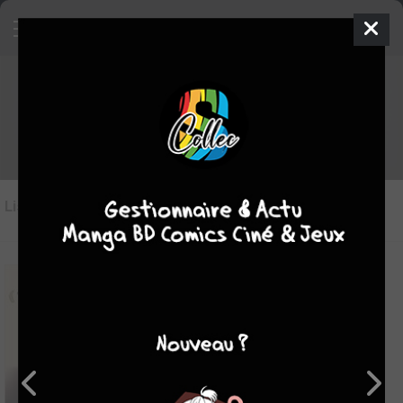
Les films/séries du genre enigme
Liste des oeuvres
(24)
Liste des genres
8