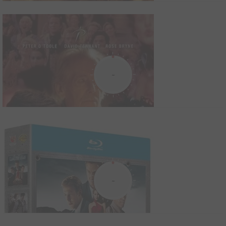
Britney Spears time out with
2001
1
0
0
Film
-
Biographies Liens Internet Quiz Galerie photos Coulisses 2 titres
live au Disney Channel In Concert : - Born To Make You Happy -
From The Bottom Of My Broken Heart
Bruce Lee : La mémoire du dragon
2008
3
0
1
Série TV
-
La vie de Bruce Lee, légende du cinéma d'arts martiaux. De la fin
de son adolescence à Hong Kong où il mélange arts martiaux et
études. A son parcours aux Etats Unis comme professeur de
Kung Fu, puis comme acteur à la télévision. Avant de faire un