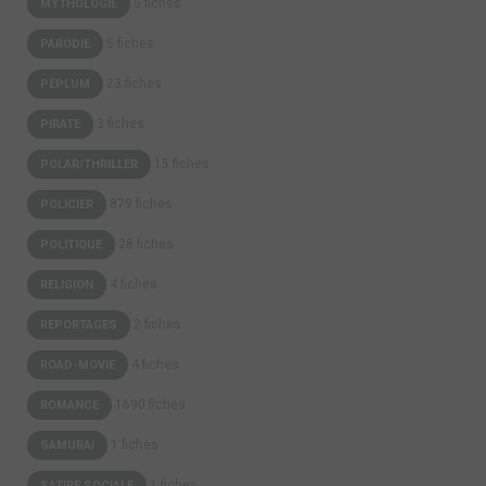
5 fiches
MYTHOLOGIE
5 fiches
PARODIE
23 fiches
PÉPLUM
3 fiches
PIRATE
15 fiches
POLAR/THRILLER
879 fiches
POLICIER
28 fiches
POLITIQUE
4 fiches
RELIGION
2 fiches
REPORTAGES
4 fiches
ROAD-MOVIE
1690 fiches
ROMANCE
1 fiches
SAMURAI
1 fiches
SATIRE SOCIALE