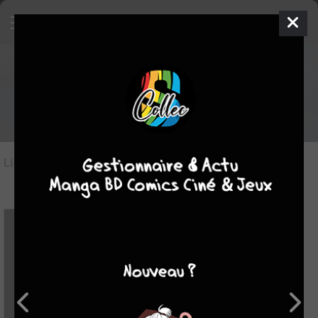
Les films/séries du genre
Biographie
Liste des oeuvres
(25)
Liste des genres
9