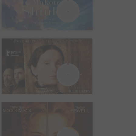
1991
6
0
1
Film
-
Les amours d'une jeune fille de quinze ans et demi et d'un
Chinois de trente-six ans à la fin des années 1920 en Indochine.
L'Auberge du Sixième Bonheur
1958
3
0
1
Film
-
Une gouvernante britannique réalise un jour son rêve de devenir
missionnaire en Chine. Sur place, elle gagne l'estime de ceux qui
l'accueillent et l'emploient car ses connaissances sur le pays,
ses coutumes et ses habitants forçent le respect. Lorsque se
produit l'invasion japonaise, elle acco...
L'œuvre de Makoto Shinkai : L'orfèvre de
l'animation japonaise