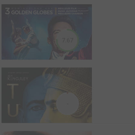
Makoto Shinkai La vie ordinaire
2024
0
0
0
Ouvrage sur le cinéma
7.67
Découvrez l’incroyable histoire de Makoto Shinkai, l’un des
réalisateurs japonais les plus influents de ces vingt dernières
années.
the Duke
2020
0
0
0
Film
En 1961, Kempton Bunton, un chauffeur de taxi sexagénaire, vole
-
à la National Gallery de Londres le portrait du Duc de Wellington
peint par Goya. Il envoie alors des notes de rançon, menaçant de
ne rendre le tableau qu’à condition que le gouvernement rende
l’accès à la télévision gra...