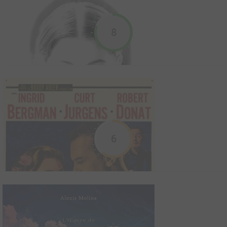
1965
1
0
0
Film
8
Evocation des débuts difficiles jusqu'au sommet de la gloire de
l'étoile filante Jean Harlow, célèbre actrice blonde platine des
Hayao Miyazaki
années 30.
2021
0
0
0
Ouvrage sur le cinéma
Ce livre est publié à l'occasion de l'exposition inaugurale 2021 à
l'Academy Museum of Motion Pictures de Los Angeles, en
collaboration avec le Studio Ghibli de Tokyo. Il présente des
centaines de matériaux de production originaux, principalement
6
un très grand nombre de dessins, et des œuv...
L'amant