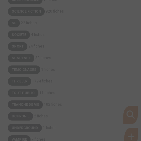
920 fiches
SCIENCE FICTION
22 fiches
SF
4 fiches
SOCIÉTÉ
24 fiches
SPORT
39 fiches
SUSPENSE
1 fiches
TÉMOIGNAGES
1794 fiches
THRILLER
11 fiches
TOUT PUBLIC
102 fiches
TRANCHE DE VIE
2 fiches
UCHRONIE
1 fiches
UNDERGROUND
7 fiches
VAMPIRE