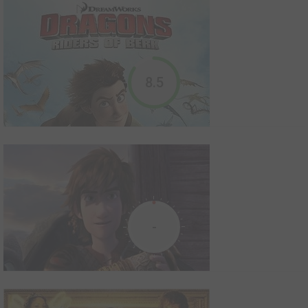
Bright
2017
0
0
1
Film
8.5
Avertissement : des scènes, des propos ou des images peuvent
heurter la sensibilité des spectateursDans un monde
contemporain alternatif, humains, orcs, elfes et fées coexistent
depuis le début des temps. Défiant les genres, Bright est un film
d'action qui suit deux policiers issus de milieu...
Dracula Untold
-
2014
38
0
11
Film
L’histoire débute en 1462. La Transylvanie vit une période de
calme relatif sous le règne du prince Vlad III de Valachie et de
son épouse bien-aimée Mirena. Ensemble, ils ont négocié la paix
Dragons
et la protection de leur peuple avec le puissant Empire ottoman