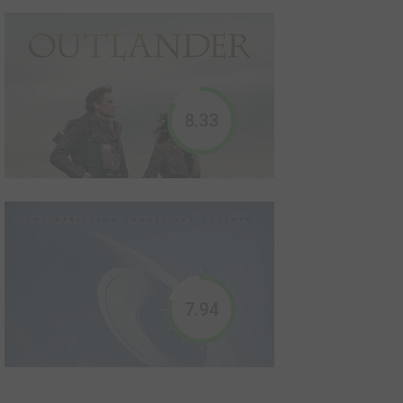
désormais propriétaire d'un café, attend d...
Marco Polo
2014
0
0
1
Série TV
8.33
Une chronique des célèbres aventures de Marco Polo alors qu'il
voyage à travers le monde. Seul sa pratique des arts martiaux lui
permet de survivre à une époque où les trahisons politiques et
les relations interdites sont légion.
Memories of the Alhambra (drama)
2018
0
0
1
Série TV
7.94
Alors qu'il recherche le créateur mystérieux d'un jeu de réalité
augmentée génial, le patron d'une boîte d'investissement tombe
sur la gérante d'une auberge en Espagne.