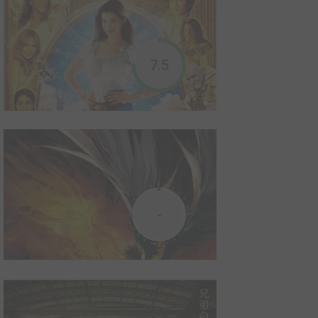
dont la domination ne cesse de s�...
2012
7
0
2
Série TV
Solitaire mais très intelligent, Harold est un jeune viking mais pas
7.5
n'importe lequel : il est le premier à avoir apprivoisé un dragon.
Avec l'aide de ses amis Astrid, Stoïc, Rustic, Varek et les autres,
il a pour but de maintenir l'alliance entre les dragons et les
vikings.
Dragons : Par-delà les rives
2015
3
0
0
Série TV animée
-
Harold et Krokmou partent à la découverte de nouveaux mondes
étranges au-delà des frontières de Beurk et cherchent des
espèces de dragons jusque-là inconnues. Parviendront-ils à
stopper définitivement la guerre entre les vikings et les dragons ?
Ella au pays enchanté
Accompagnés de leurs amis, nos deux hér...
2003
7
0
2
Film