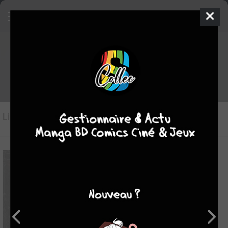
Les films/séries du genre Fantasy
Liste des oeuvres
(26)
Liste des genres
7