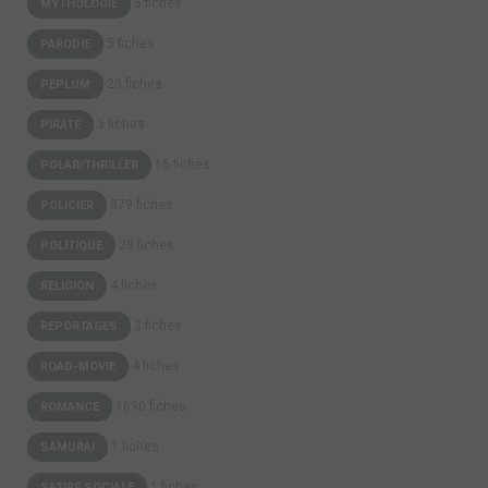
5 fiches
MYTHOLOGIE
5 fiches
PARODIE
23 fiches
PÉPLUM
3 fiches
PIRATE
15 fiches
POLAR/THRILLER
879 fiches
POLICIER
28 fiches
POLITIQUE
4 fiches
RELIGION
2 fiches
REPORTAGES
4 fiches
ROAD-MOVIE
1690 fiches
ROMANCE
1 fiches
SAMURAI
1 fiches
SATIRE SOCIALE