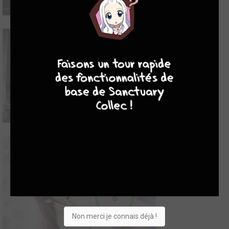
9
8
9
8
8
Along With the Gods: The Last 49 Days
2018
0
0
1
Film
8
Non merci je connais déjà !