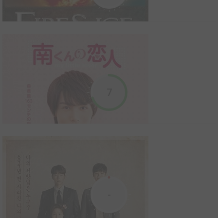
et va être confronté à un dragon...
Le Voyage fantastique de Sinbad
1973
1
0
0
Film
Afin d'aider le grand Vizir de Marabia, Sinbad le marin et son
7
équipage se mettent en route dans l'espoir d'atteindre la
mystérieuse île de Lémuria. Malheureusement, l'aventurier des
mers n'est pas seul dans cette quête et le vil sorcier Koura fait
tout pour se mettre en travers de son chemi...
Les Chroniques du Dragon (Fire & Ice)
2008
0
0
0
Film
Le paisible royaume de Carpia est ravagé par un dragon de feu
-
qui répand la terreur et la mort parmi la population. Afin de
protéger ses sujets, la Princesse Luisa demande de l’aide à