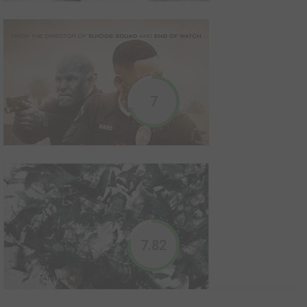
Along with the Gods: The Two Worlds
2017
0
0
1
Film
7
Un pompier meurt et est guidé dans l'au-delà par des gardiens
qui l'escortent dans un périple inattendu : sept procès et
plusieurs enfers.
Ashes of Love (drama)
2018
0
0
1
Série TV
7.82