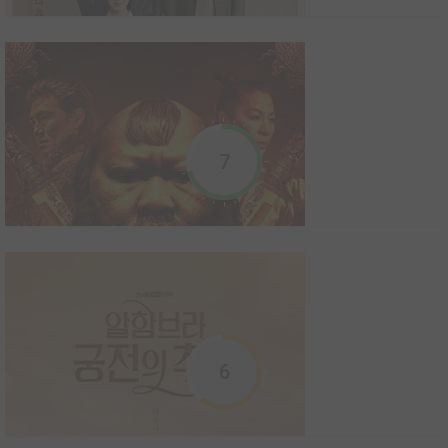
Gabriel, fils d’un chasseur de dragons. Ensemble, ils doivent
libérer le dragon de glace, seule créatur...
Ma petite copine (drama)
2015
0
0
1
Série TV
7
Deux amis d'enfance que la vie a éloignés se retrouvent un jour
lorsque la jeune fille rétrécit soudainement.
Mama Fairy and the Woodcutter (drama)
2018
0
0
0
Série TV
6
Pendant la dynastie Goryeo, la fée Sun Ok-Nam a épousé le
bûcheron qui l'a empêchée de retourner dans son monde. Ils ont
eu deux enfants, puis l'homme est mort avant de pouvoir la
renvoyer chez elle. Près de sept cents ans ont passé et Ok-Nam,