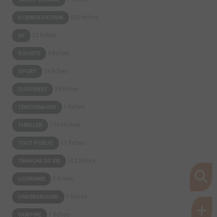
920 fiches
SCIENCE FICTION
22 fiches
SF
4 fiches
SOCIÉTÉ
24 fiches
SPORT
39 fiches
SUSPENSE
1 fiches
TÉMOIGNAGES
1794 fiches
THRILLER
11 fiches
TOUT PUBLIC
102 fiches
TRANCHE DE VIE
2 fiches
UCHRONIE
1 fiches
UNDERGROUND
7 fiches
VAMPIRE