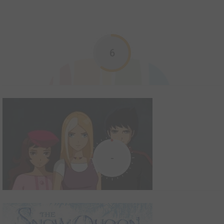
Outlander
2014
8
0
3
Série TV
6
"Outlander" follows the story of Claire Randall, a married combat
nurse from 1945 who is mysteriously swept back in time to
1743, where she is immediately thrown into an unknown world
where her life is threatened. When she is forced to marry Jamie
Fraser, a chivalrous and romantic young Scottish ...
Rogue One : A Star Wars Story
2016
97
0
20
Film
-
Situé entre les épisodes III et IV de la saga Star Wars, ce spin-
off racontera comment un commando rebelle se lance dans une
mission pour voler les plans de l'Etoile Noire.