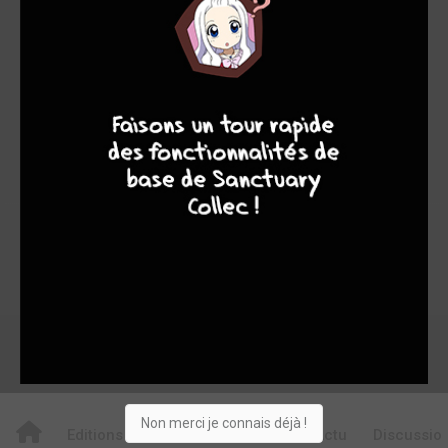
9,38
9,60
9,30
5
149
154
9
8
9
8
926
0
21
11
44
Collection
Envie
Critique
★
★
★
★
★
★
★
★
★
★
Acheter
Non merci je connais déjà !
Editions
Critiques
Videos
Actu
Discussio