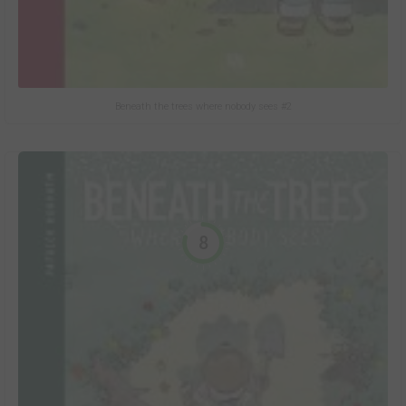
Beneath the trees where nobody sees #2
8