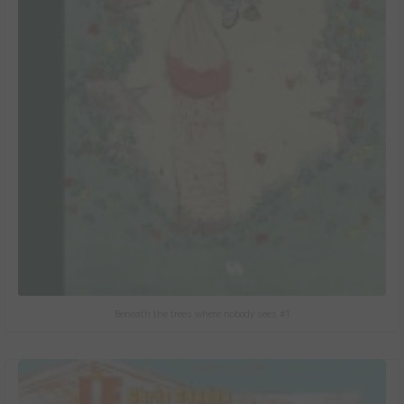
Beneath the trees where nobody sees #1