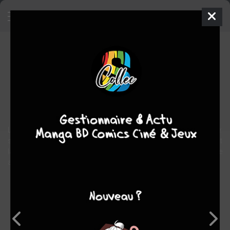
Maus
Comics
1987
Art SPIEGELMAN
Art
SPIEGELMAN
1
tomes
EN COURS
drame
historique
L'auteur a recueilli les souvenirs d'un survivant de l'Holocauste:
son père. Témoignage poignant sur l'extermination des juifs durant
la seconde guerre, une bd sans concession traitée sur le mode
animalier.
Note globale
Les experts
Membres