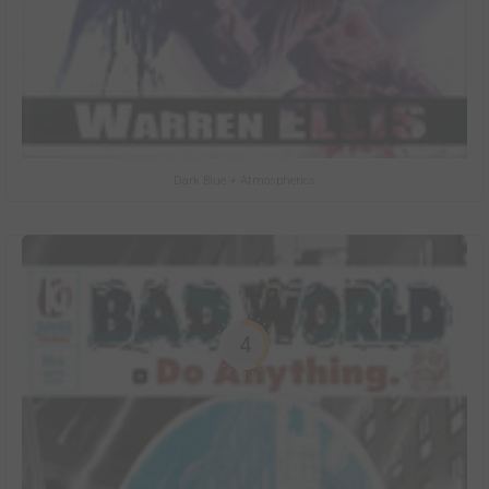
Dark Blue + Atmospherics
4