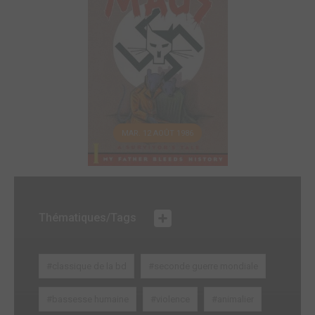
MAR. 12 AOÛT 1986
Thématiques/Tags
#classique de la bd
#seconde guerre mondiale
#bassesse humaine
#violence
#animalier