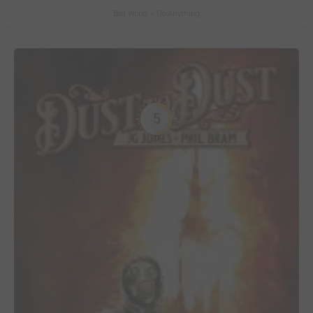
Bad World + Do Anything
5