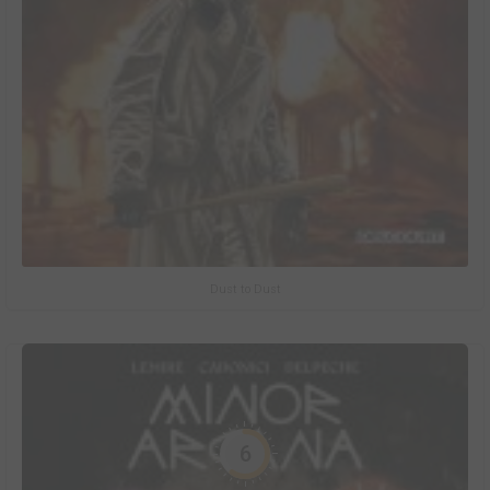
Dust to Dust
6