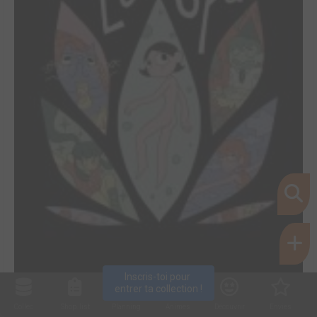
Inscris-toi pour 
entrer ta collection !
Collec
Shop. list
Planning
Animes
Découvrir
Envies