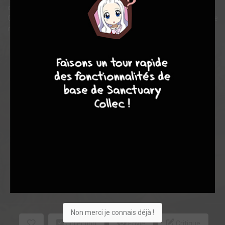
court.
C'est pourquoi Mara décide d'envoyer Pélisse, et Bragon à la quête
de l'oiseau du temps...
4
7
8
7
Note globale
Les experts
Membres
8,70
8,36
8,81
11
264
275
2172
0
158
23
19
Non merci je connais déjà !
Collection
Envie
Critique