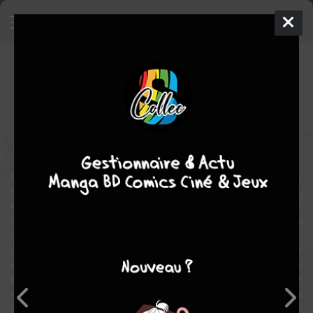
La quête de l'oiseau du temps
BD
1983
LIDWINE
Régis LOISEL
4
tomes
COMPLÈTE
aventure
Heroïc-Fantasy
Dans les temps anciens, les Dieux régnaient encore, de part leur
suprématie, sur le royaume d'Akbar. Un jour, l'un d'entre eux,
Ramor, décida de s'accaparer le Pouvoir-Force. A l'aide de leur
grimoire, les Dieux libèrèrent un enchantement qui l'emprisonna
dans une conque, comme un génie dans sa lampe.
Aujourd'hui, l'enchantement s'atténue et Ramor risque de se libérer
de sa prison à la saison changeante. Mara, princesse-sorcière du
royaume d'Akbar, a retrouvé le grimoire des Dieux lui permettant de
recommencer l'incantation. Mais celle-ci et longue et le temps qui
sépare la fin de l'incantation et la fin de l'enchantement est trop