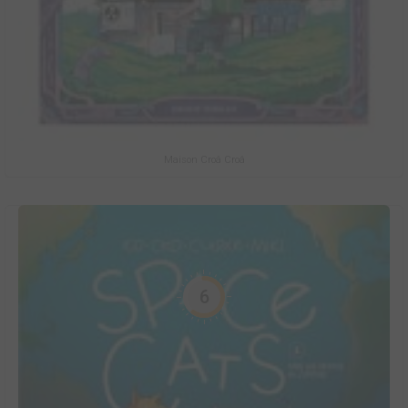
Maison Croâ Croâ
6