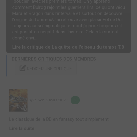
"boucler" avec les premiers tomes. On y apprend
comment Bulrog rejoint les guerriers llirs, ce qu'ont vécu
Mara et Bragon dans l'intervalle et surtout on découvre
l'origine du fourreux!J'ai retrouvé avec plaisir Fol de Dol
toujours aussi énigmatique et dont j'ignore toujours s'il
est positif ou négatif dans l'histoire. Cela m'a surtout
donné envi...
Lire la critique de La quête de l'oiseau du temps T.8
DERNIÈRES CRITIQUES DES MEMBRES
RÉDIGER UNE CRITIQUE
SyZe
,
ven. 2 mars 2012
9
Le classique de la BD en fantasy tout simplement.
Lire la suite