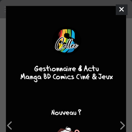
SA COLLECTION
575
27
manga
BD
93
comics