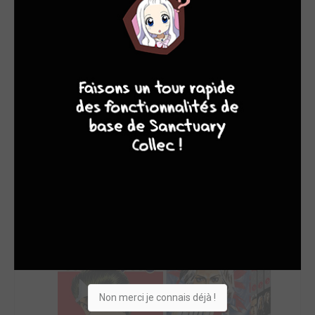
SON TOP 5
Manga
BD
Comics
Films/séries
9
8
9
8
Non merci je connais déjà !