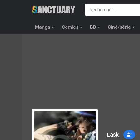
Manga
Comics
BD
Ciné/série
Lask