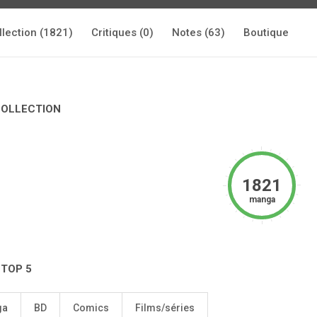
llection (1821)
Critiques (0)
Notes (63)
Boutique
COLLECTION
1821
manga
 TOP 5
ga
BD
Comics
Films/séries