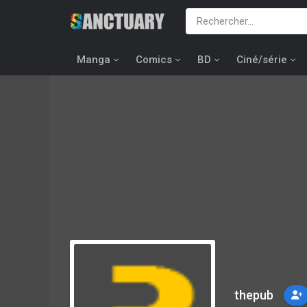
Manga
Comics
BD
Ciné/série
thepub