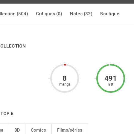
llection (504)
Critiques (0)
Notes (32)
Boutique
COLLECTION
8
491
manga
BD
 TOP 5
ga
BD
Comics
Films/séries