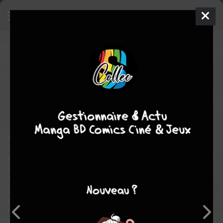
Vinland Saga
4
SIMPLE
jeu. 10 sept. 2009
Kurokawa
Manga
Seinen
Makoto YUKIMURA
Makoto YUKIMURA
29
tomes
COMPLÈTE
action
aventure
drame
historique
Angleterre 1013, l'armée danoise du roi Sven à la Barbe
Fourchue continue sa campagne d'invasion.
Malgré la supériorité de l'armée de Sven, sa progression se
retrouve bloquée à Londres, ville imprenable protégée par
Thorkell le Grand, un Viking passé à l'Anglais par pur ennui.
Sven décide alors de confier le siège à son fils Knut, à la tête
d'une armée de quatre mille hommes. Mais l'armée de Knut se
fait décimer et le prince est pris en otage par Thorkell, bien
décidé à attirer l'attention du roi du Danemark.