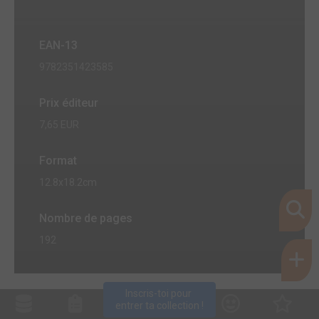
EAN-13
9782351423585
Prix éditeur
7,65 EUR
Format
12.8x18.2cm
Nombre de pages
192
Inscris-toi pour 
entrer ta collection !