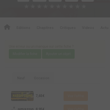
★
★
★
★
★
★
★
★
★
★
Editions
Chapitres
Critiques
Videos
Actu
Une erreur ou un manque sur cette fiche ?
Modifier la fiche
Ajouter un objet
Neuf
Occasion
7,65€
Voir l'offre
8,95€
Voir l'offre