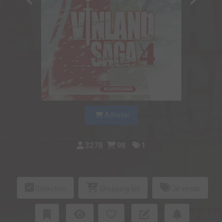
Acheter
3278
98
1
Collection
Shopping list
Je vends