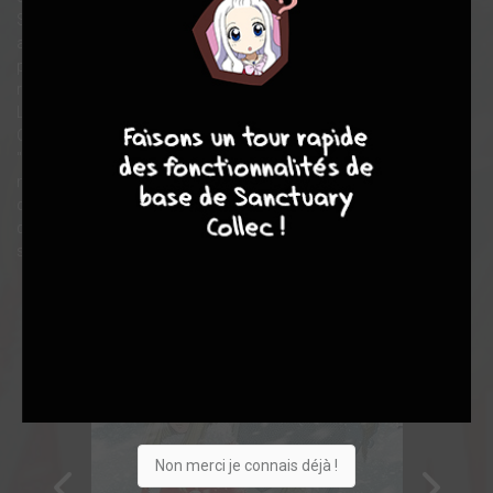
Sur un coup de tête, Askeladd décide de partir avec sa seule
armée à la rescousse de Knut, un pari extrêmement dangereux
pour gagner argent et gloire. Mais lorsque l'armée d'Askeladd
retrouve Knut, celui-ci se révèle n'être qu'une grande déception.
9
7
6
6
Le prince n'est qu'un enfant aux manières de jeune fille délicate.
C'est à Thorfinn que revient la garde rapproché de la
"princesse", ce qui est loin de l'enchanter, et il ne cache pas son
mépris envers cet enfant trop gâté. La route vers le campement
danois sera longue, et très rude, car si Askeladd a
d'impressionnantes qualités, il se montre toujours
sans pitié, n'épargnant ni homme ni femme ni enfant...
Non merci je connais déjà !