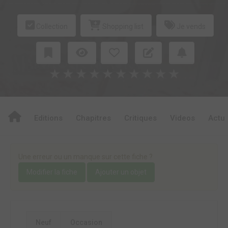
Collection
Shopping list
Je vends
★
★
★
★
★
★
★
★
★
★
Editions
Chapitres
Critiques
Videos
Actu
Une erreur ou un manque sur cette fiche ?
Modifier la fiche
Ajouter un objet
Neuf
Occasion