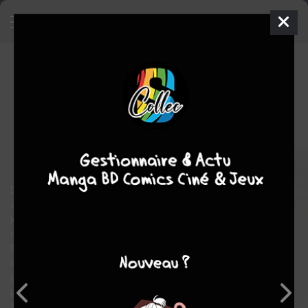
Vinland Saga
29
SIMPLE
mer. 13 mai 2026
Kurokawa
Manga
Seinen
Makoto YUKIMURA
Makoto YUKIMURA
29
tomes
COMPLÈTE
action
aventure
drame
historique
Depuis qu'Askeladd, un chef de guerre fourbe et sans honneur,
a tué son père lorsqu'il était enfant, Thorfinn le suit partout dans
le but de se venger. Mais bien qu'il soit devenu un guerrier
redoutable, il ne parvient toujours pas à vaincre son ennemi. Au
fil des ans, enchaînant missions périlleuses et combats afin
d'obtenir des duels contre l'homme qu'il hait plus que tout, le
gentil Thorfinn est devenu froid et solitaire, prisonnier de son
passé et incapable d'aller de l'avant. Jusqu'à ce que la vie le
force à regarder le monde différemment…