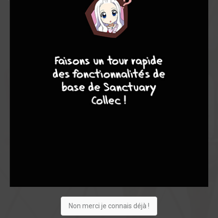
8
7
8
7
Acheter
402
10
0
Non merci je connais déjà !