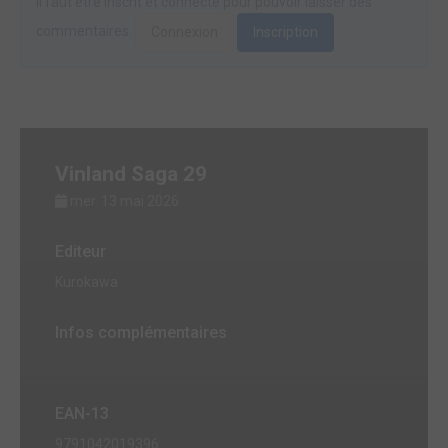
Il faut être inscrit et connecté pour pouvoir laisser des
commentaires.
Connexion
Inscription
Vinland Saga 29
mer. 13 mai 2026
Editeur
Kurokawa
Infos complémentaires
EAN-13
9791042019396