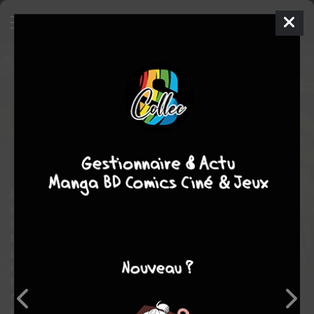
Vinland Saga
11
SIMPLE
jeu. 13 déc. 2012
Kurokawa
Manga
Seinen
Makoto YUKIMURA
Makoto YUKIMURA
29
tomes
COMPLÈTE
action
aventure
drame
historique
Grâce à leurs efforts et leur dur labeur, Thorfinn et Einar peuvent
enfin entrevoir leur liberté. Mais la santé fléchissante du vieux
maître, Sverker, est loin d'être la seule ombre à planer sur le
bonheur des deux esclaves. Dans une ferme voisine, le
propriétaire des lieux, Carrock, ainsi que toute sa famille, sont
massacrés par l'un de leurs eslaves, avide de se venger des
humiliations qu'il a subies de son maître. Après avoir brûlé la
ferme, il s'évanouit dans la nature... Mais la plus grande menace
qui pèse sur la ferme de Ketil viendra de la capitale du royaume