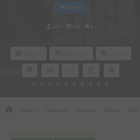
Acheter
2411
113
0
Collection
Shopping list
Je vends
★
★
★
★
★
★
★
★
★
★
Editions
Chapitres
Critiques
Videos
Actu
Une erreur ou un manque sur cette fiche ?