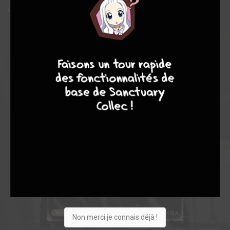
danois, Jelling.
8
7
8
7
Non merci je connais déjà !