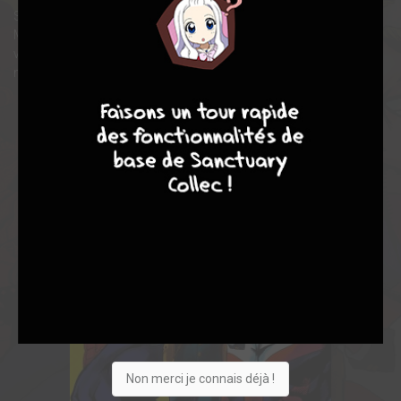
Son destin est bouleversé le jour où sa route croise celle d’All
Might en personne ! Ce dernier lui offre une chance inespérée de
voir son rêve se réaliser. Pour Izuku, le parcours du combattant
ne fait que commencer !
9
8
9
8
Non merci je connais déjà !