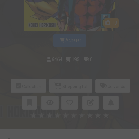
+9
Acheter
6464
195
0
Collection
Shopping list
Je vends
★
★
★
★
★
★
★
★
★
★