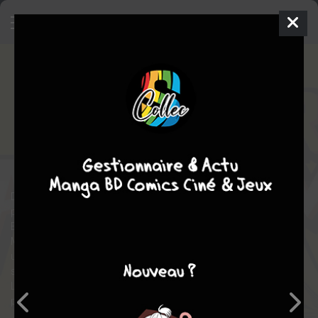
My Hero Academia
1
SIMPLE
jeu. 14 avril 2016
Ki-oon
Manga
Shonen
Kouhei HORIKOSHI
Kouhei HORIKOSHI
42
tomes
COMPLÈTE
action
aventure
comédie
science fiction
Dans un monde où 80 % de la population possède un super-
pouvoir appelé alter, les héros font partie de la vie quotidienne.
Et les super-vilains aussi ! Face à eux se dresse l’invincible All
Might, le plus puissant des héros ! Le jeune Izuku Midoriya en est
un fan absolu. Il n’a qu’un rêve : entrer à la Hero Academia pour
suivre les traces de son idole.
Le problème, c’est qu’il fait partie des 20 % qui n’ont aucun
pouvoir…