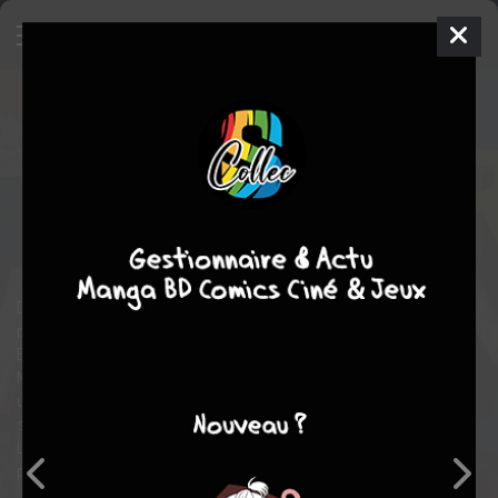
My Hero Academia
3
SIMPLE
jeu. 9 juin 2016
Ki-oon
Manga
Shonen
Kouhei
HORIKOSHI
Kouhei HORIKOSHI
COMPLÈTE
42
tomes
action
aventure
comédie
science fiction
Dans un monde où 80 % de la population possède un super-
pouvoir appelé alter, les héros font partie de la vie quotidienne.
Et les super-vilains aussi ! Face à eux se dresse l’invincible All
Might, le plus puissant des héros ! Le jeune Izuku Midoriya en est
un fan absolu. Il n’a qu’un rêve : entrer à la Hero Academia pour
suivre les traces de son idole.
Le problème, c’est qu’il fait partie des 20 % qui n’ont aucun
pouvoir…