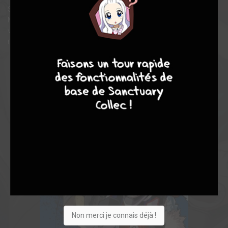
Son destin est bouleversé le jour où sa route croise celle d’All
Might en personne ! Ce dernier lui offre une chance inespérée de
voir son rêve se réaliser. Pour Izuku, le parcours du combattant
ne fait que commencer !
9
7
6
6
Non merci je connais déjà !