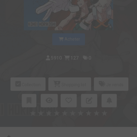
Acheter
5910
127
0
Collection
Shopping list
Je vends
★
★
★
★
★
★
★
★
★
★