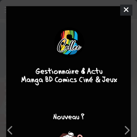
One-Punch Man
4
SIMPLE
jeu. 8 sept. 2016
Kurokawa
Manga
Seinen
Yusuke MURATA
ONE
35
tomes
EN COURS
fantastique
action
Saitama est un jeune homme sans emploi et sans réelle
perspective d'avenir, jusqu'au jour ou il décide de prendre sa vie
en main. Son nouvel objectif : devenir un super-héros. Il
s'entraîne alors sans relâche pendant trois ans et devient si
puissant qu'il est capable d'éliminer ses adversaires d'un seul
coup de poing. On le surnomme désormais One-Punch Man.
Mais rapidement, l'euphorie du succès cède place à l'ennui, car
lorsqu'on est si fort, les victoires perdent de leur saveur...