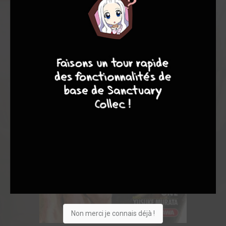
9
8
9
8
Non merci je connais déjà !