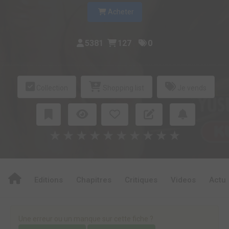
Acheter
5381
127
0
Collection
Shopping list
Je vends
★
★
★
★
★
★
★
★
★
★
Editions
Chapitres
Critiques
Videos
Actu
Une erreur ou un manque sur cette fiche ?