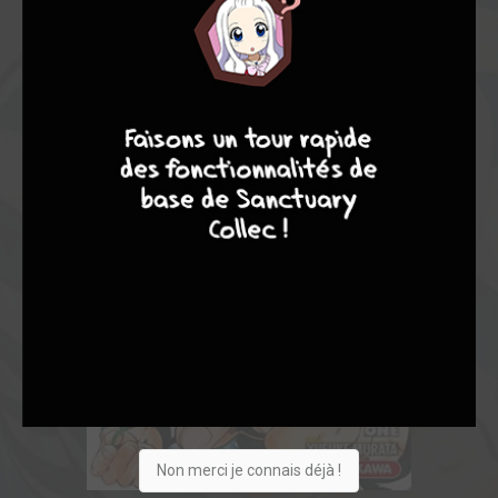
7
8
8
10
Non merci je connais déjà !