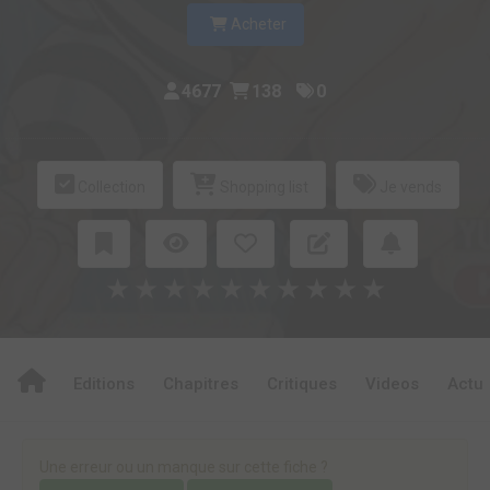
Acheter
4677
138
0
Collection
Shopping list
Je vends
★
★
★
★
★
★
★
★
★
★
Editions
Chapitres
Critiques
Videos
Actu
Une erreur ou un manque sur cette fiche ?