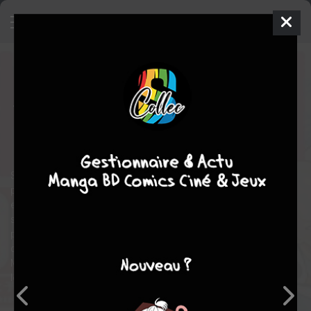
One-Punch Man
6
SIMPLE
jeu. 9 mars 2017
Kurokawa
Manga
Seinen
Yusuke MURATA
ONE
35
tomes
EN COURS
fantastique
action
Saitama est un jeune homme sans emploi et sans réelle
perspective d'avenir, jusqu'au jour ou il décide de prendre sa vie
en main. Son nouvel objectif : devenir un super-héros. Il
s'entraîne alors sans relâche pendant trois ans et devient si
puissant qu'il est capable d'éliminer ses adversaires d'un seul
coup de poing. On le surnomme désormais One-Punch Man.
Mais rapidement, l'euphorie du succès cède place à l'ennui, car
lorsqu'on est si fort, les victoires perdent de leur saveur...