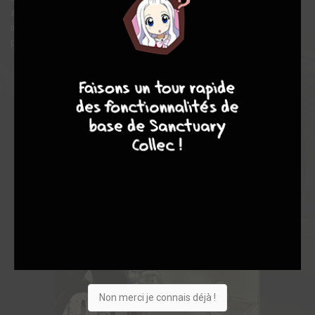
année entière. Pour cette arme humaine au tempérament
imprévisible, entourée de criminels à la gâchette facile, c’est le
plus dur des contrats qui commence…
4
7
8
7
Non merci je connais déjà !