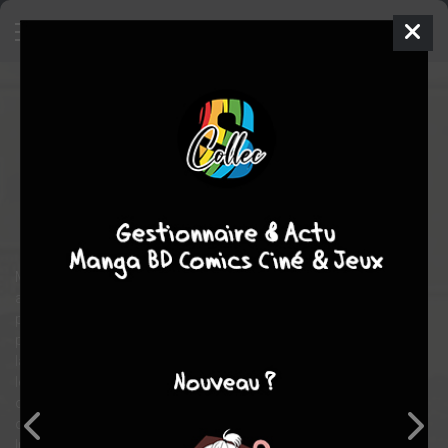
The Fable
9
SIMPLE
lun. 6 mars 2017
Kodansha
Manga
Seinen
Katsuhisa MINAMI
Katsuhisa MINAMI
22
tomes
COMPLÈTE
action
Suspense
Muni de son arme favorite, un pistolet Nighthawk couleur
anthracite, “Fable” est un tueur professionnel craint de toute la
pègre japonaise. Hommes politiques, mafieux, personnalités
publiques… Ce génie de l’assassinat peut envoyer n’importe
laquelle de ses cibles six pieds sous terre. Et en six secondes, si
le cœur lui en dit. Sauf qu’un beau jour, son commanditaire lui
ordonne de tout mettre en pause et de mener la vie d’un citoyen
ordinaire, dans la planque d’un clan de yakuzas à Osaka.
Interdiction de tuer ou d’attaquer qui que ce soit pendant une