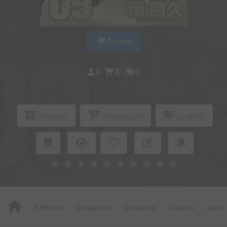
Acheter
0
0
0
Collection
Shopping list
Je vends
★
★
★
★
★
★
★
★
★
★
Editions
Chapitres
Critiques
Videos
Actu