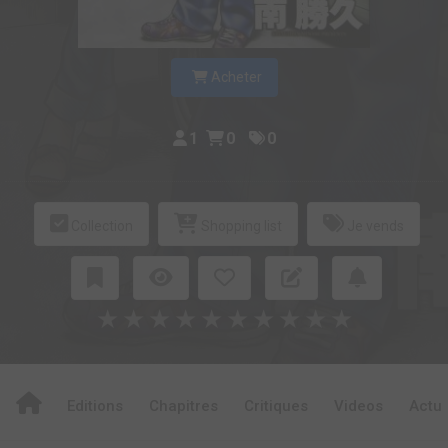
Acheter
1
0
0
Collection
Shopping list
Je vends
★
★
★
★
★
★
★
★
★
★
Editions
Chapitres
Critiques
Videos
Actu