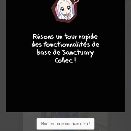
année entière. Pour cette arme humaine au tempérament
imprévisible, entourée de criminels à la gâchette facile, c’est le
plus dur des contrats qui commence…
9
8
9
8
Non merci je connais déjà !