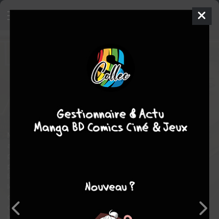
The Fable
2
SIMPLE
ven. 5 juin 2015
Kodansha
Manga
Seinen
Katsuhisa MINAMI
Katsuhisa MINAMI
22
tomes
COMPLÈTE
action
Suspense
Muni de son arme favorite, un pistolet Nighthawk couleur
anthracite, “Fable” est un tueur professionnel craint de toute la
pègre japonaise. Hommes politiques, mafieux, personnalités
publiques… Ce génie de l’assassinat peut envoyer n’importe
laquelle de ses cibles six pieds sous terre. Et en six secondes, si
le cœur lui en dit. Sauf qu’un beau jour, son commanditaire lui
ordonne de tout mettre en pause et de mener la vie d’un citoyen
ordinaire, dans la planque d’un clan de yakuzas à Osaka.
Interdiction de tuer ou d’attaquer qui que ce soit pendant une