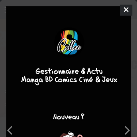
Witch Hunter
19
SIMPLE
jeu. 7 déc. 2017
Ki-oon
Manhwa
Sonyun
Jung-man CHO
Jung-man CHO
25
EN COURS
tomes
fantastique
aventure
action
Les deux tiers du monde connu sont tombés sous la
domination des sorcières. Flanquées de leurs "supporters", des
monstres qui obéissent au moindre de leurs souhaits, elles
détruisent tout sur leur passage.
Incapable de comprendre les raisons de cette fureur meurtrière,
les humains rassemblent tant bien que mal des "Witch
Hunters", des combattants aux pouvoirs extraordinaires
chargés d'éliminer la menace. Tasha Gospell et son acolyte à
tête de citrouille sont parmi les plus puissants. Mais