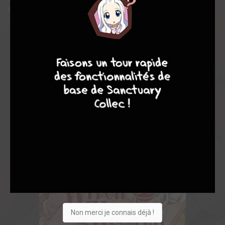
inexplicablement, il ne parvient pas à détester les sorcières...
7
6
4
9
Non merci je connais déjà !