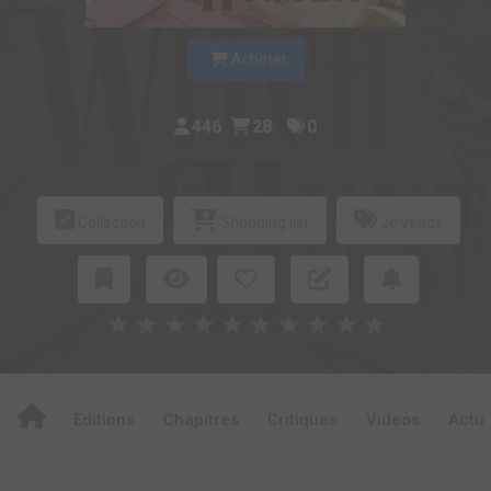
Acheter
446
28
0
Collection
Shopping list
Je vends
★
★
★
★
★
★
★
★
★
★
Editions
Chapitres
Critiques
Videos
Actu