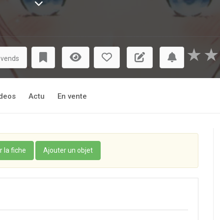
★
★
 vends
deos
Actu
En vente
r la fiche
Ajouter un objet