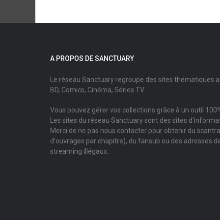
A PROPOS DE SANCTUARY
Le réseau Sanctuary regroupe des sites thématiques 
BD, Comics, Cinéma, Séries TV.
Vous pouvez gérer vos collections grâce à un outil 100%
Les sites du réseau Sanctuary sont des sites d'informati
Merci de ne pas nous contacter pour obtenir du scantr
d'ouvrages par chapitre), du fansub ou des adresses de
streaming illégaux.