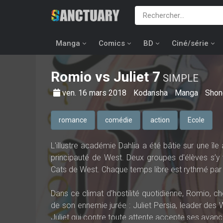
Manga
Comics
BD
Ciné/série
Romio vs Juliet
7
SIMPLE
ven. 16 mars 2018
Kodansha
Manga
Shon
romance
comédie
action
Ecole
L'illustre académie Dahlia a été bâtie sur une île
principauté de West. Deux groupes d'élèves s’y
Cats de West. Chaque temps libre est rythmé par
Dans ce climat d’hostilité quotidienne, Romio, c
de son ennemie jurée : Juliet Persia, leader des
Juliet qui contre toute attente accepte ses avances