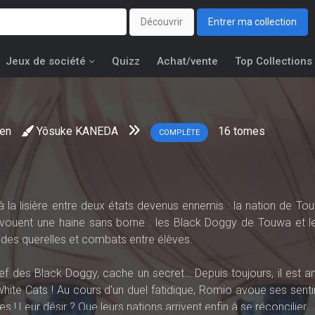
Découvrir
Entrer ma collection
Jeux de société
Quizz
Achat/vente
Top Collections
en
Yôsuke KANEDA
16
tomes
COMPLÈTE
 à la lisière entre deux états devenus ennemis : la nation de To
 vouent une haine sans borne : les Black Doggy de Touwa et l
 des querelles et combats entre élèves.
hef des Black Doggy, cache un secret… Depuis toujours, il est 
 White Cats ! Au cours d'un duel fatidique, Romio avoue ses sent
 ! Leur désir ? Que leurs nations arrivent enfin à se réconcilier.