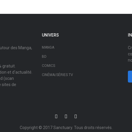
UNIVERS
I
autour des Manga,
MANGA
Cr
co
BD
no
 gratuit.
COMICS
on et d'actualité.
CINÉMA/SÉRIES TV
ad (scan
 sites de
Copyright © 2017
Sanctuary
. Tous droits réservés.