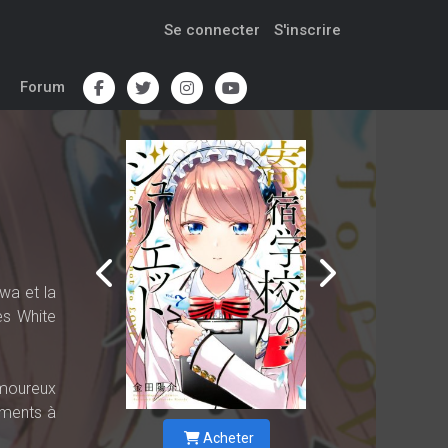
Se connecter
S'inscrire
Forum
uwa et la
es White
amoureux
iments à
Acheter