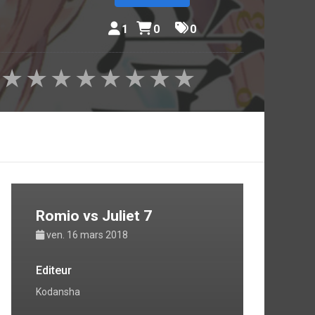
1
0
0
★
★
★
★
★
★
★
★
Romio vs Juliet 7
ven. 16 mars 2018
Editeur
Kodansha