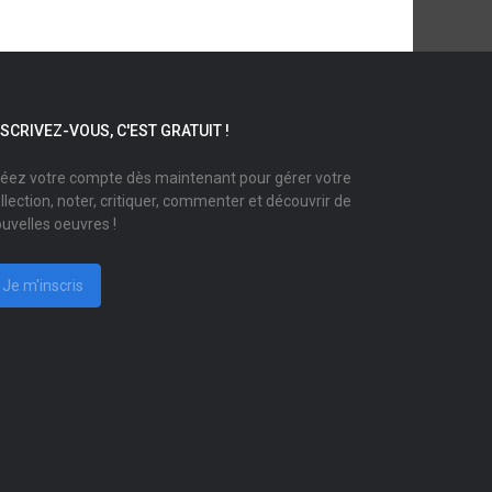
NSCRIVEZ-VOUS, C'EST GRATUIT !
éez votre compte dès maintenant pour gérer votre
llection, noter, critiquer, commenter et découvrir de
uvelles oeuvres !
Je m'inscris