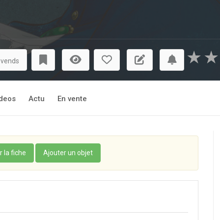
★
★
 vends
deos
Actu
En vente
r la fiche
Ajouter un objet