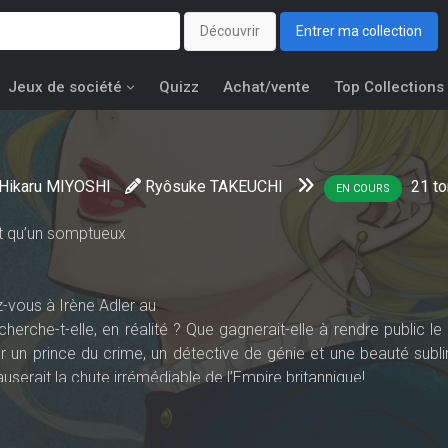
Découvrir
Entrer ma collection
Jeux de société
Quizz
Achat/vente
Top Collections
Hikaru MIYOSHI
Ryôsuke TAKEUCHI
21
t
EN COURS
t qu’un somptueux
-vous à Irène Adler au
rche-t-elle, en réalité ? Que gagnerait-elle à rendre public le
par un prince du crime, un détective de génie et une beauté sub
serait la chute irrémédiable de l’Empire britannique!