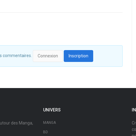
 des commentaires.
Connexion
Inscription
UNIVERS
I
autour des Manga,
MANGA
Cr
co
BD
no