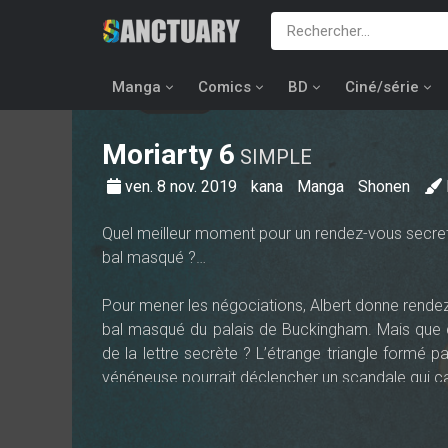
Manga
Comics
BD
Ciné/série
Moriarty
6
SIMPLE
ven. 8 nov. 2019
kana
Manga
Shonen
Quel meilleur moment pour un rendez-vous secre
bal masqué ?…
Pour mener les négociations, Albert donne rendez
bal masqué du palais de Buckingham. Mais que che
de la lettre secrète ? L’étrange triangle formé 
vénéneuse pourrait déclencher un scandale qui cau