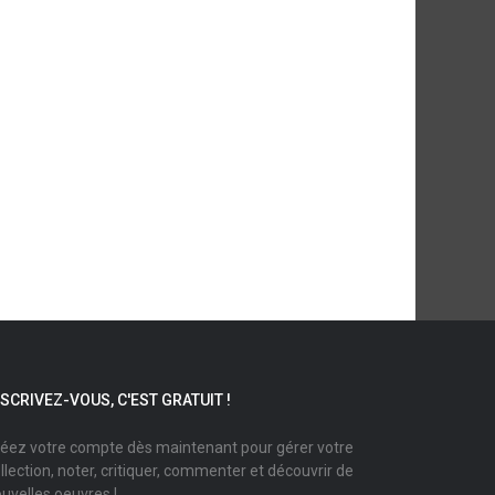
NSCRIVEZ-VOUS, C'EST GRATUIT !
éez votre compte dès maintenant pour gérer votre
llection, noter, critiquer, commenter et découvrir de
uvelles oeuvres !