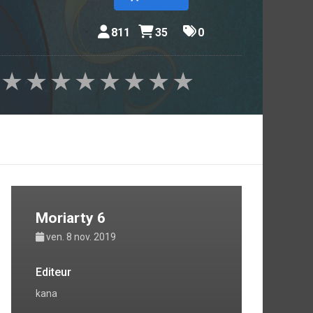
811
35
0
★
★
★
★
★
★
★
★
Moriarty 6
ven. 8 nov. 2019
Editeur
kana