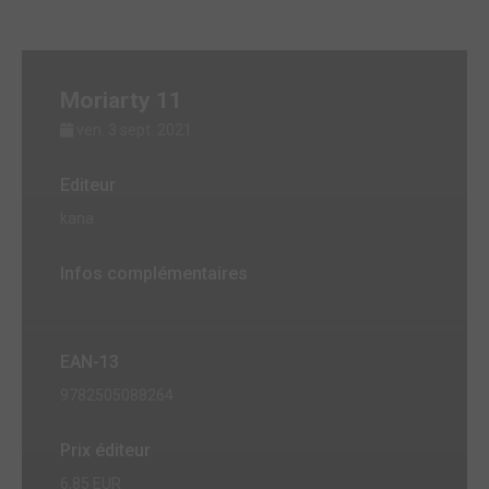
Moriarty 11
ven. 3 sept. 2021
Editeur
kana
Infos complémentaires
EAN-13
9782505088264
Prix éditeur
6,85 EUR