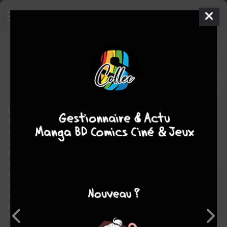
Moriarty
11
SIMPLE
ven. 3 sept. 2021
kana
Manga
Shonen
Hikaru
MIYOSHI
Ryôsuke TAKEUCHI
21
EN COURS
tomes
Deux frères orphelins sont accueillis dans la famille Moriarty,
grâce aux ambitions cachées du fils aîné Moriarty, Albert. Ce
dernier abhorre l'aristocratie à laquelle il appartient et le système
social qui régit la société britannique. Albert a vu en l'aîné
l'intelligence et le charisme dont il avait besoin pour accomplir
son rêve de nettoyer la société de ces "êtres inutiles et sales".
Albert propose de leur offrir sa richesse et son influence à
condition que les garçons mettent leur intelligence au service de
son rêve. 13 ans plus tard, à côté de leurs activités officielles,
les frères Moriarty sont devenus des "conseillers privés". Avec
William à leur tête, ils aident les gens du peuple, victimes