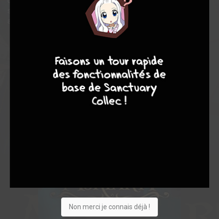
d'injustices, à se venger des riches qui les ont fait souffrir. Leur
sanction est impitoyable, car la punition qu'ils infligent n'est
autre que...la mort !
9
8
9
8
Non merci je connais déjà !