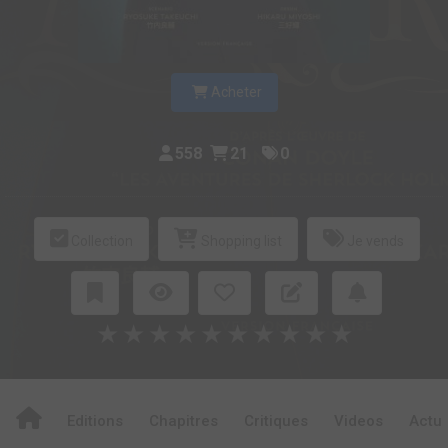
Acheter
558
21
0
Collection
Shopping list
Je vends
★
★
★
★
★
★
★
★
★
★
Editions
Chapitres
Critiques
Videos
Actu