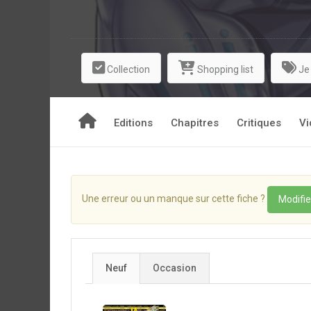
feront-ils le poids face à Zeus, Belzébuth ou Shiv
Collection
Shopping list
Je
Editions
Chapitres
Critiques
Vi
Une erreur ou un manque sur cette fiche ?
Modifie
Neuf
Occasion