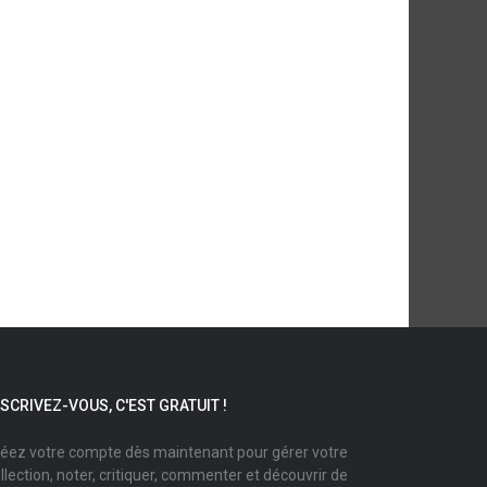
NSCRIVEZ-VOUS, C'EST GRATUIT !
éez votre compte dès maintenant pour gérer votre
llection, noter, critiquer, commenter et découvrir de