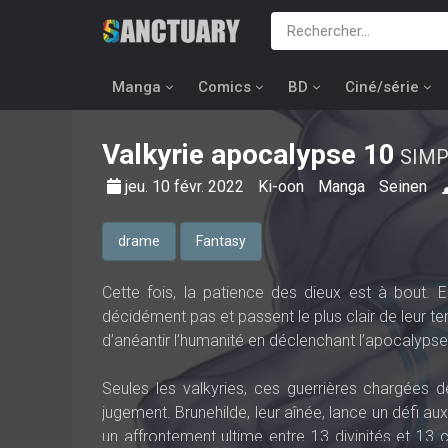
Manga
Comics
BD
Ciné/série
Valkyrie apocalypse
10
SIMP
jeu. 10 févr. 2022
Ki-oon
Manga
Seinen
drame
Fantasy
Cette fois, la patience des dieux est à bout. E
décidément pas et passent le plus clair de leur te
d’anéantir l’humanité en déclenchant l’apocalypse
Seules les valkyries, ces guerrières chargées 
jugement. Brunehilde, leur aînée, lance un défi a
un affrontement ultime entre 13 divinités et 13