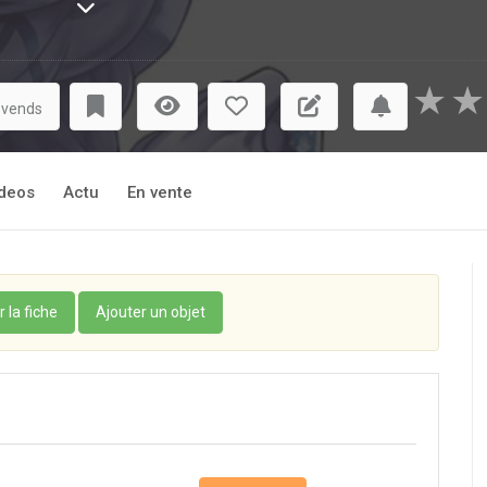
a ?
★
★
 vends
deos
Actu
En vente
r la fiche
Ajouter un objet