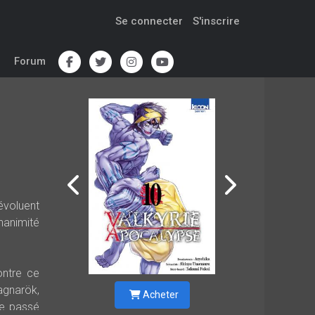
Se connecter
S'inscrire
Forum
évoluent
unanimité
ontre ce
agnarök,
Acheter
re passé