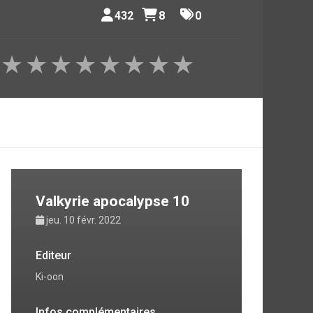
432
8
0
★
★
★
★
★
★
★
★
Valkyrie apocalypse 10
jeu. 10 févr. 2022
Editeur
Ki-oon
Infos complémentaires