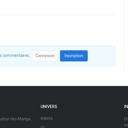
 des commentaires.
Connexion
Inscription
UNIVERS
I
autour des Manga,
MANGA
Cr
co
BD