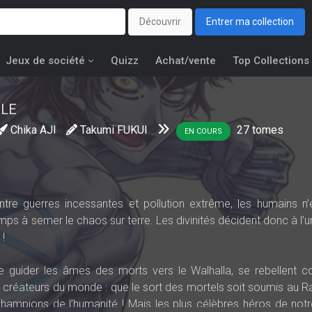
Découvrir
Entrer ma collection
Jeux de société
Quizz
Achat/vente
Top Collections
LE
Chika AJI
Takumi FUKUI
27
tomes
EN COURS
ntre guerres incessantes et pollution extrême, les humains n’
mps à semer le chaos sur terre. Les divinités décident donc à l’
 !
de guider les âmes des morts vers le Walhalla, se rebellent c
ux créateurs du monde : que le sort des mortels soit soumis au R
 champions de l’humanité ! Mais les plus célèbres héros de not