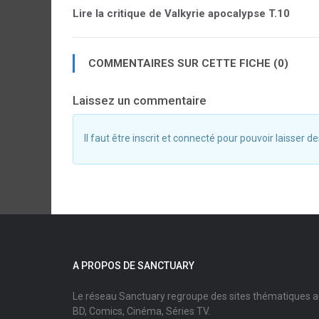
Lire la critique de Valkyrie apocalypse T.10
COMMENTAIRES SUR CETTE FICHE (0)
Laissez un commentaire
Il faut être inscrit et connecté pour pouvoir laisser
A PROPOS DE SANCTUARY
Le réseau Sanctuary regroupe des sites thématiques 
BD, Comics, Cinéma, Séries TV.