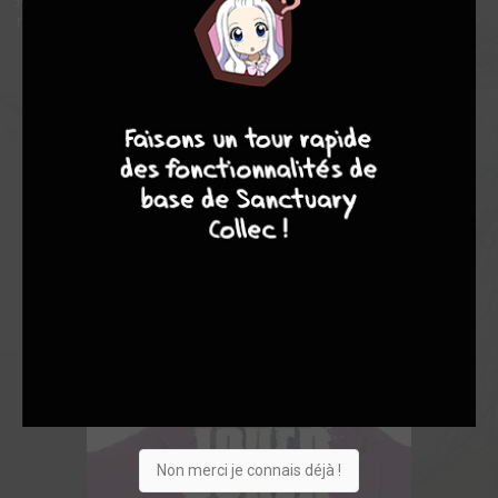
monde de cet avatar du Mal absolu.
4
7
8
7
Non merci je connais déjà !