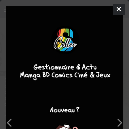
Joker infinite
1
TPB HARDCOVER
(CARTONNÉE)
ven. 25 févr. 2022
Urban Comics
Comics
Guillem MARCH
Matthew ROSENBERG
Comics / Super Heros
Si les trajectoires de Batman et du Joker sont intimement liées, il
en va de même pour toutes les victimes collatérales du clown
criminel. Parmi celles-ci, Jim Gordon figure parmi les plus
sévèrement traumatisés. Depuis les événements qui
paralysèrent sa fille Barbara, l'ex-commissaire reste hanté par
la barbarie du Joker. Aussi, lorsque la représentante d'une
mystérieuse organisation lui propose d'assassiner le Joker,
Gordon y voit l'occasion de faire ce que Batman ne se résoudra
jamais à faire et de débarrasser une bon fois pour toute le