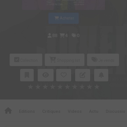
Acheter
88
4
0
Collection
Shopping list
Je vends
★
★
★
★
★
★
★
★
★
★
Editions
Critiques
Videos
Actu
Discussio