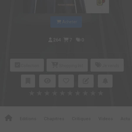
Acheter
264
7
0
Collection
Shopping list
Je vends
★
★
★
★
★
★
★
★
★
★
Editions
Chapitres
Critiques
Videos
Actu