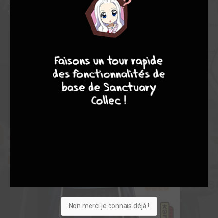
Que fera Shiki après toutes ces révélations ? Pourra-t-il
réconcilier les Oni et Momotarô ?
8
10
4
7
Non merci je connais déjà !