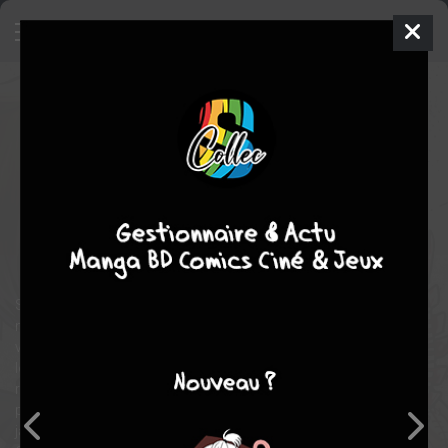
Tôgen Anki La légende du sang
maudit
3
SIMPLE
ven. 1 avril 2022
kana
Manga
Shonen
Yura
URUSHIBARA
Yura URUSHIBARA
EN COURS
30
tomes
drame
action
Shiki Ichinose est aux premiers abords un simple ado rebelle
mais il se trouve qu'il est l'héritier du sang d'Oni. Ce dernier a
vécu toute son enfance en ignorant ce qu'il était vraiment. C'est
lorsqu'un inconnu tente de l'assassiner chez lui qu'il se voit
révéler la vérité par son beau-père. L'homme qui tenta de s'en
prendre à Shiki est un Momotarô, les Oni et les Momotarô n'ont
jamais pu coexister et ont toujours mené une guerre sans fin.