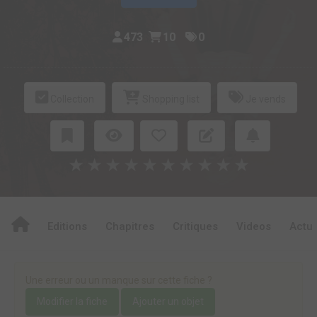
473
10
0
Collection
Shopping list
Je vends
★
★
★
★
★
★
★
★
★
★
Editions
Chapitres
Critiques
Videos
Actu
Une erreur ou un manque sur cette fiche ?
Modifier la fiche
Ajouter un objet