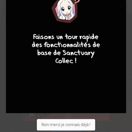
6
10
7
8
Non merci je connais déjà !
Acheter