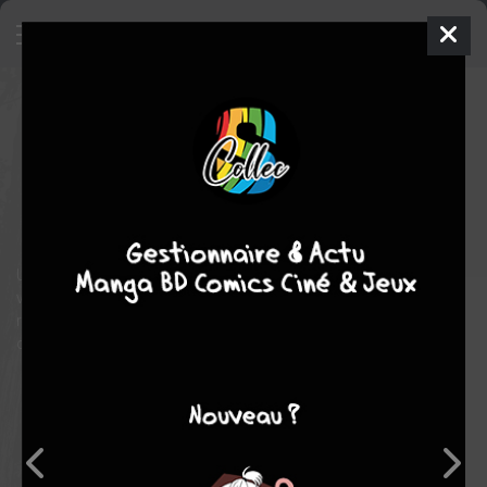
Adabana
2
SIMPLE
ven. 1 juil. 2022
kana
Manga
Seinen
NON
NON
3
tomes
COMPLÈTE
thriller
drame
Un meurtre est commis dans une petite ville mais le coupable
va à l’encontre de la logique. Quelque chose cloche… Des
révélations et des destins qui s’entremêlent. Une intrigue
oppressante qui suit le destin de deux lycéennes.