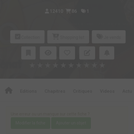
12410
86
1
Collection
Shopping list
Je vends
★
★
★
★
★
★
★
★
★
★
Editions
Chapitres
Critiques
Videos
Actu
Une erreur ou un manque sur cette fiche ?
Modifier la fiche
Ajouter un objet