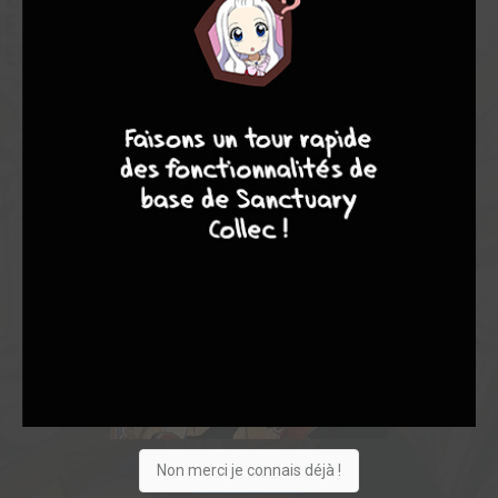
9
8
9
8
Non merci je connais déjà !
Acheter