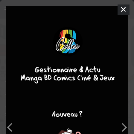
One Piece
1
SIMPLE
ven. 1 sept. 2000
glénat manga
Manga
Shonen
Eiichiro ODA
Eiichiro ODA
113
EN COURS
tomes
fantastique
comédie
aventure
action
"À l'Aube d'une grande aventure"
Nous sommes à l'ère des pirates. Luffy, un garçon espiègle,
rêve de devenir le roi des pirates en trouvant le "One Piece", un
fabuleux trésor. Par mégarde, Luffy a avalé un jour un fruit
démoniaque qui l'a transformé en homme caoutchouc. Depuis,
il est capable de contorsionner son corps élastique dans tous
les sens, mais il a perdu la faculté de nager.