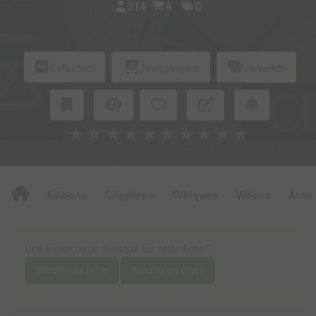
214
4
0
Collection
Shopping list
Je vends
★
★
★
★
★
★
★
★
★
★
Editions
Chapitres
Critiques
Videos
Actu
Une erreur ou un manque sur cette fiche ?
Modifier la fiche
Ajouter un objet