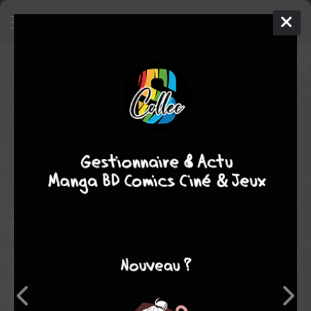
RG Veda
3
PREMIÈRE ÉDITION
jeu. 23 mai 1996
tonkam
Manga
Shojo
CLAMP
CLAMP
10
tomes
COMPLÈTE
Heroïc-Fantasy
aventure
action
fantastique
Le général rebelle Taishakuten a tué le souverain qui règnait
paisiblement sur le monde. Une prophétie dit qu'une étoile à six
branches (six héros) viendra à bout du tyran. Cinq de ces héros
sont déjà réunis, mais Taishakuten fera tout pour les empêcher
d'arriver jusqu'à lui. Parmi eux se trouve la fille du seigneur
Ashura-ô, détestée par sa mère qui s'est remariée avec
l'ursurpateur. On rencontre aussi Yasha le guerrier, ou encore