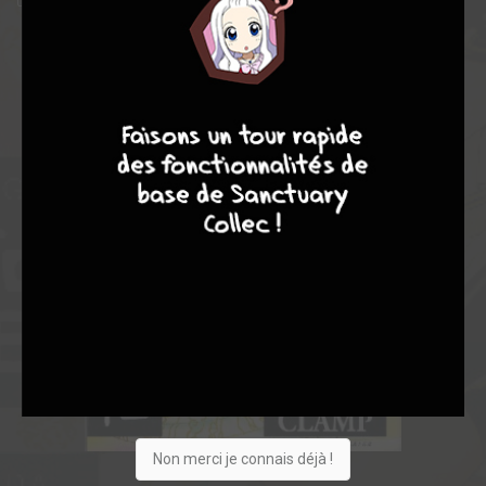
un jeune et fougueux combattant et même une magicienne.
8
7
9
8
Non merci je connais déjà !