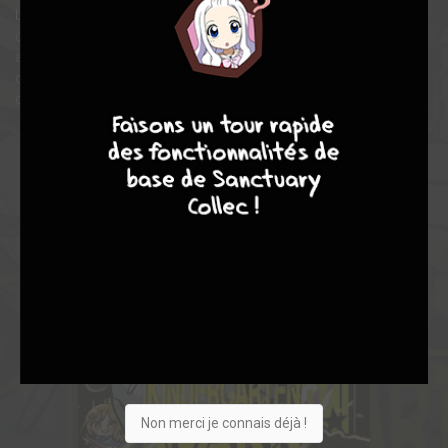
beau et, surtout, de partager ses goûts bien tranchés. Cuisine,
cinéma, personnalité... chaque adversaire est mis à l’épreuve
avec un quiz sans concession, où la moindre erreur est punie
de mort ! Trouvera-t-elle l’âme sœur sur le champ de bataille de
7
8
8
10
cette maternelle ultra déjantée ?
Non merci je connais déjà !