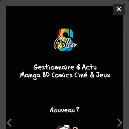
Kindergarten Wars
7
SIMPLE
jeu. 6 mars 2025
Ki-oon
Manga
Shonen
Yuu
CHIBA
Yuu CHIBA
18
tomes
EN COURS
drame
comédie
action
Rita est la dernière recrue du “Kindergarten Black”, surnommé
“la maternelle la plus sûre du monde”, qui accueille les rejetons
de l’élite du pays. La réputation de l’établissement n’est pas
usurpée : ses employés sont des criminels aguerris chargés de
repousser toute attaque ! Rita elle-même est une tueuse
légendaire qui, en échange d’une remise de peine, a accepté ce
poste hors du commun...
Mais cette experte du combat ne rêve que d’amour ! Pour elle,
tout assaillant est un potentiel futur copain, à condition d’être