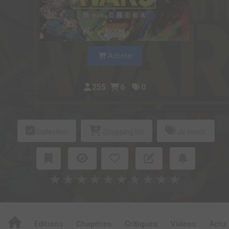
Acheter
255
6
0
Collection
Shopping list
Je vends
★
★
★
★
★
★
★
★
★
★
Editions
Chapitres
Critiques
Videos
Actu