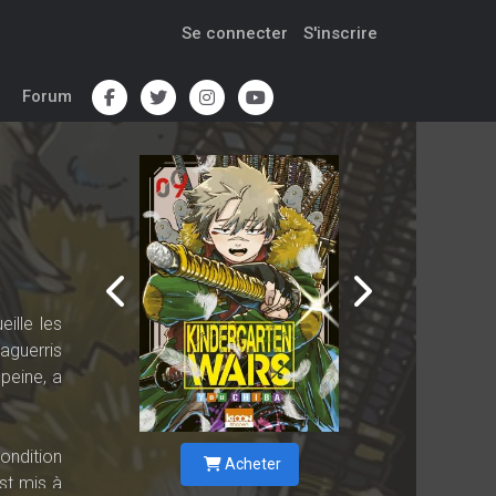
Se connecter
S'inscrire
Forum
ille les
 aguerris
peine, a
ondition
Acheter
est mis à