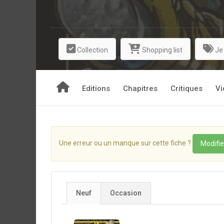
l’épreuve avec un quiz sans concession, où la mo
de bataille de cette maternelle ultra déjantée ?
Collection
Shopping list
Je
Editions
Chapitres
Critiques
Vi
Une erreur ou un manque sur cette fiche ?
Modifie
Neuf
Occasion