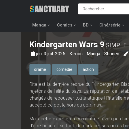
Manga
Comics
BD
Ciné/série
Kindergarten Wars
9
SIMPLE
jeu. 3 juil. 2025
Ki-oon
Manga
Shonen
drame
comédie
action
Rita est la dernière recrue du “Kindergarten Bla
rejetons de l’élite du pays. La réputation de l’é
chargés de repousser toute attaque ! Rita elle-m
accepté ce poste hors du commun...
Mais cette experte du combat ne rêve que d’amour
d’être beau et, surtout, de partager ses goûts bi