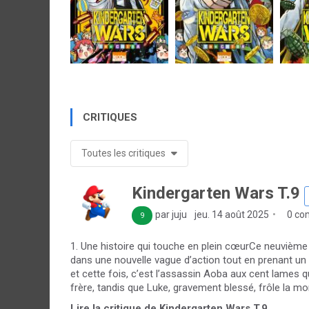
CRITIQUES
Toutes les critiques
Kindergarten Wars T.9
par juju
jeu. 14 août 2025
0 co
9
1. Une histoire qui touche en plein cœurCe neuvièm
dans une nouvelle vague d’action tout en prenant un v
et cette fois, c’est l’assassin Aoba aux cent lames q
frère, tandis que Luke, gravement blessé, frôle la mort.
Lire la critique de Kindergarten Wars T.9