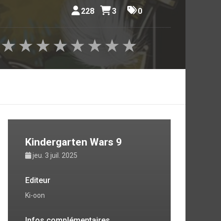
le champ
228
3
0
★
★
★
★
★
★
★
★
Kindergarten Wars 9
jeu. 3 juil. 2025
Editeur
Ki-oon
Infos complémentaires