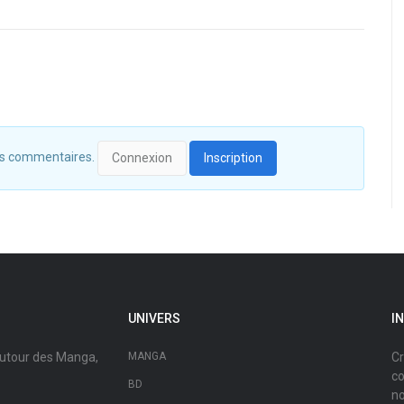
 des commentaires.
Connexion
Inscription
UNIVERS
I
autour des Manga,
MANGA
Cr
co
BD
no