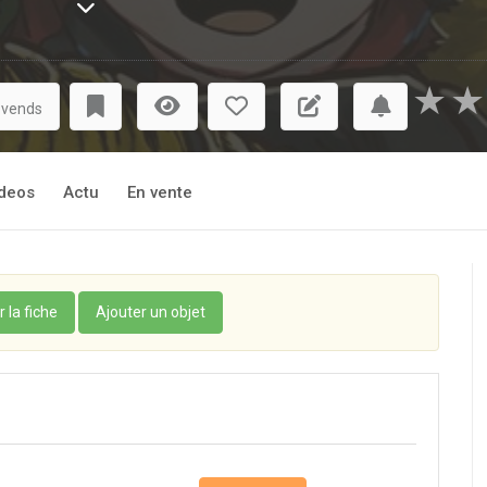
indre erreur est punie de mort ! Trouvera-t-elle l’âme sœur sur 
★
★
 vends
deos
Actu
En vente
r la fiche
Ajouter un objet