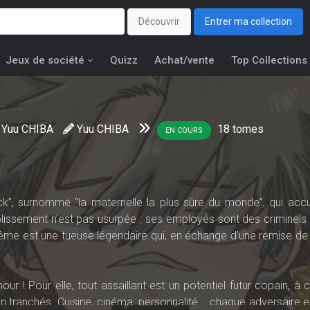
Découvrir
Entrer ma collection
Jeux de société
Quizz
Achat/vente
Top Collections
Yuu CHIBA
Yuu CHIBA
18
tomes
EN COURS
ck”, surnommé “la maternelle la plus sûre du monde”, qui accue
tablissement n’est pas usurpée : ses employés sont des criminels
ême est une tueuse légendaire qui, en échange d’une remise de 
 ! Pour elle, tout assaillant est un potentiel futur copain, à c
en tranchés. Cuisine, cinéma, personnalité... chaque adversaire 