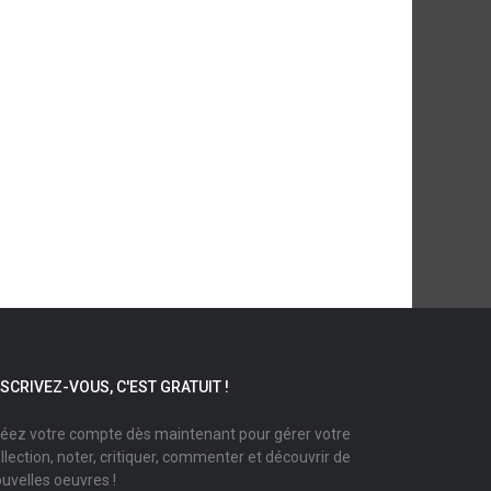
NSCRIVEZ-VOUS, C'EST GRATUIT !
éez votre compte dès maintenant pour gérer votre
llection, noter, critiquer, commenter et découvrir de
uvelles oeuvres !