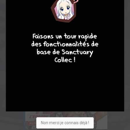
4
7
8
7
Non merci je connais déjà !