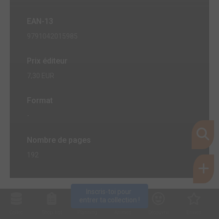
EAN-13
9791042015985
Prix éditeur
7,30 EUR
Format
-
Nombre de pages
192
Inscris-toi pour 
entrer ta collection !
Collec
Shop. list
Planning
Animes
Découvrir
Envies