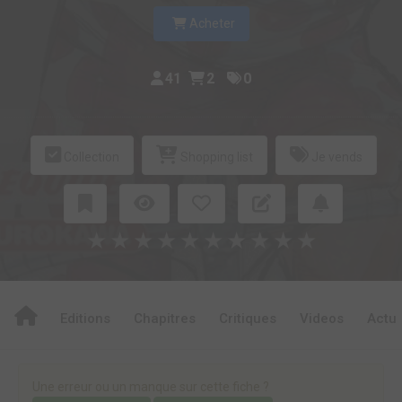
Acheter
41
2
0
Collection
Shopping list
Je vends
★
★
★
★
★
★
★
★
★
★
Editions
Chapitres
Critiques
Videos
Actu
Une erreur ou un manque sur cette fiche ?