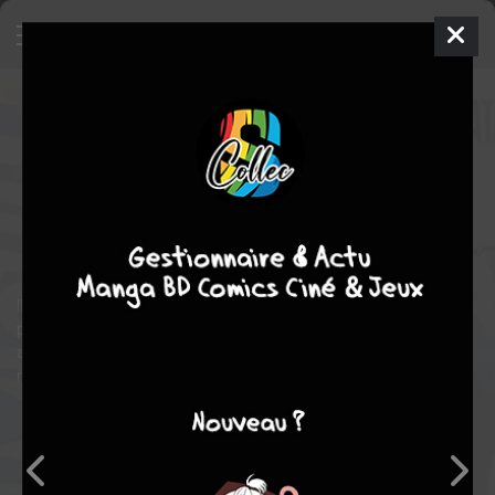
En selle, Sakamichi !
14
SIMPLE
jeu. 11 juin 2026
Kurokawa
Manga
Shonen
Wataru WATANABE
Wataru WATANABE
88
tomes
EN COURS
Sport mécanique
Sport
action
comédie
Il grimpe les côtes en vélo de ville sans froncer les sourcils et
parcourt 90 km par semaine pour aller à Akihabara ! Attention
aux coups de pédales de Sakamichi Onoda, amoureux de
mangas, jeux vidéo et gashapons !