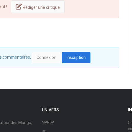
ant !
Rédiger une critique
 des commentaires.
Connexion
Inscription
UNIVERS
I
autour des Manga,
MANGA
Cr
co
BD