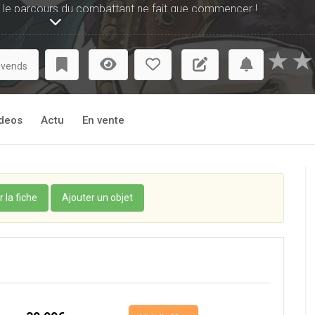
u, le parcours du combattant ne fait que commencer !
★
★
 vends
deos
Actu
En vente
r la fiche
Ajouter un objet