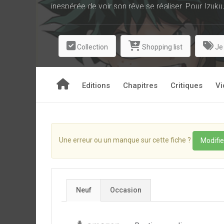
inespérée de voir son rêve se réaliser. Pour Izuk
Collection
Shopping list
Je
Editions
Chapitres
Critiques
Vi
Une erreur ou un manque sur cette fiche ?
Modifie
Neuf
Occasion