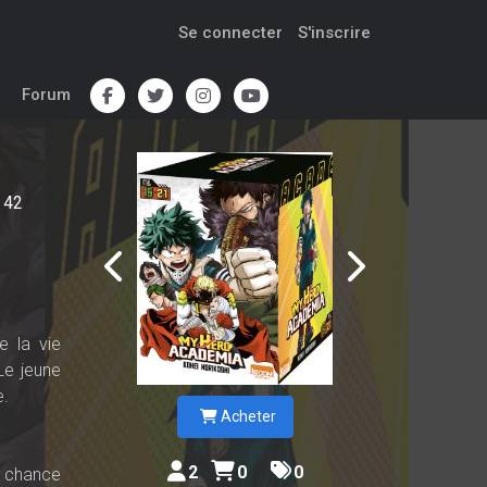
Se connecter
S'inscrire
Forum
42
e la vie
 Le jeune
e.
Acheter
2
0
0
e chance