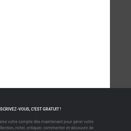
NSCRIVEZ-VOUS, C'EST GRATUIT !
éez votre compte dès maintenant pour gérer votre
llection, noter, critiquer, commenter et découvrir de