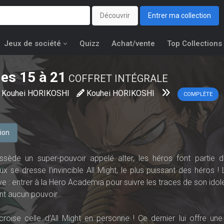
Découvrir
Entrer ma collection
Jeux de société
Quizz
Achat/vente
Top Collections
es 15 à 21
COFFRET INTÉGRALE
Kouhei HORIKOSHI
Kouhei HORIKOSHI
COMPLÈTE
tion
de un super-pouvoir appelé alter, les héros font partie d
ux se dresse l’invincible All Might, le plus puissant des héros !
êve : entrer à la Hero Academia pour suivre les traces de son idol
’ont aucun pouvoir…
roise celle d’All Might en personne ! Ce dernier lui offre un