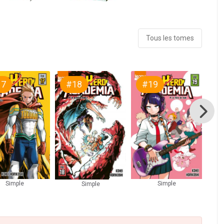
Tous les tomes
17
#18
#19
#
Simple
Simple
Simple