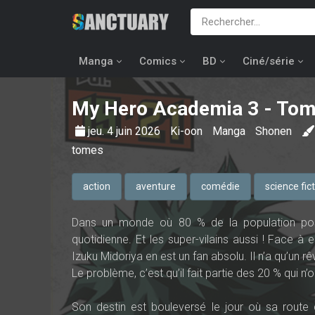
Manga
Comics
BD
Ciné/série
My Hero Academia
3 - Tom
jeu. 4 juin 2026
Ki-oon
Manga
Shonen
tomes
action
aventure
comédie
science fic
Dans un monde où 80 % de la population possè
quotidienne. Et les super-vilains aussi ! Face à e
Izuku Midoriya en est un fan absolu. Il n’a qu’un r
Le problème, c’est qu’il fait partie des 20 % qui n
Son destin est bouleversé le jour où sa route c